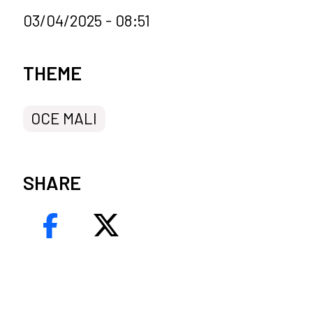
03/04/2025 - 08:51
News categories
THEME
OCE MALI
SHARE