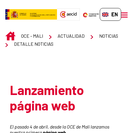
Skip to Main Content
EN-GB
men
INICIO
OCE - MALI
ACTUALIDAD
NOTICIAS
DETALLE NOTICIAS
Atrás
Lanzamiento
página web
Summary of the news
El pasado 4 de abril, desde la OCE de Mali lanzamos
nuestra primera
página web
.