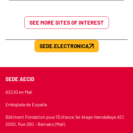
SEE MORE SITES OF INTEREST
SEDE.ELECTRONICA
SEDE AECID
AECID en Mali
Embajada de España
Bâtiment Fondation pour l’Enfance 1er étage Hamdallaye ACI
2000, Rue 260 - Bamako (Mali)