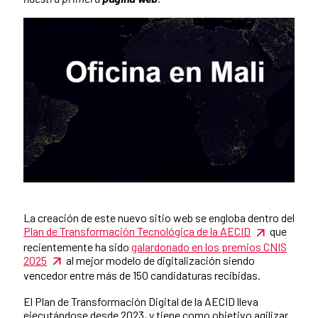
La creación de este nuevo sitio web se engloba dentro del
News content
Plan de Transformación Tecnológica de la AECID
que
recientemente ha sido
galardonado en los premios CNIS
2025
al mejor modelo de digitalización siendo
vencedor entre más de 150 candidaturas recibidas.
El Plan de Transformación Digital de la AECID lleva
ejecutándose desde 2023, y tiene como objetivo agilizar