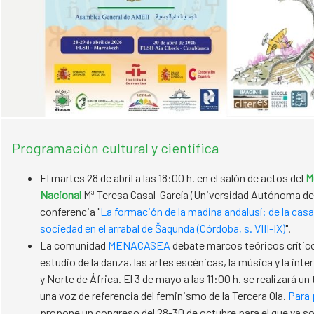
Programación cultural y científica
El martes 28 de abril a las 18:00 h. en el salón de actos del
M
Nacional
Mª Teresa Casal-García (Universidad Autónoma de 
conferencia "
La formación de la madina andalusí: de la casa
sociedad en el arrabal de Šaqunda (Córdoba, s. VIII-IX)
".
La comunidad
MENACASEA
debate marcos teóricos crítico
estudio de la danza, las artes escénicas, la música y la int
y Norte de África. El 3 de mayo a las 11:00 h. se realizará un 
una voz de referencia del feminismo de la Tercera Ola.
Para 
propone un congreso del 28-30 de octubre para el que ya so