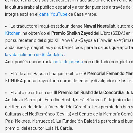
la cultura árabe al público español y a tender puentes a través de 
íntegra está en el
canal YouTube
de Casa Árabe.
• La traductora iraquí-estadounidense
Nawal Nasrallah
, autora 
Kitchen
, ha obtenido el
Premio Sheikh Zayed
del Libro (SZBA) en 
por su recetario del siglo XIII Anwāʿ al-Ṣaydala fī Alwān al-Aṭʿima
andalusíes y magrebíes y sus beneficios para la salud), que apor
la vida culinaria de Al-Ándalus
.
Aquí podéis encontrar la
nota de prensa
con el listado completo 
• El 7 de abril Hassan Laaguir recibió el
V Memorial Fernando María
FUNDEA por su trayectoria como defensor y divulgador de las ar
• El acto de entrega del
III Premio Ibn Rushd de la Concordia
, de
Andaluza Marroquí - Foro Ibn Rushd, será el jueves 11 de junio a las
del Rectorado de la Universidad de Córdoba. Los premiados han s
Culturas del Mediterráneo (Sevilla) y el Centro de la Memoria Comú
Paz (Meknes, Marruecos). La Fundación Baleària patrocina el bus
premio, del escultor Luis M. García.