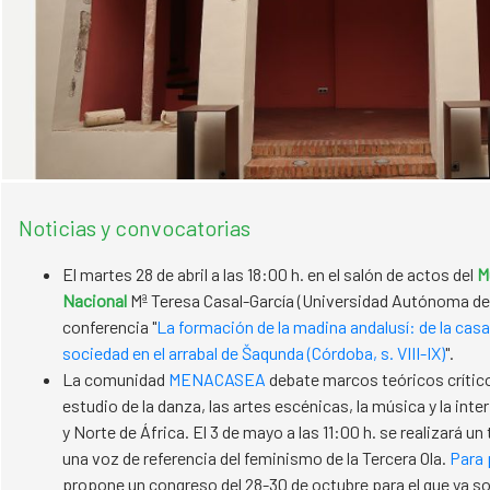
Noticias y convocatorias
El martes 28 de abril a las 18:00 h. en el salón de actos del
M
Nacional
Mª Teresa Casal-García (Universidad Autónoma de 
conferencia "
La formación de la madina andalusí: de la casa
sociedad en el arrabal de Šaqunda (Córdoba, s. VIII-IX)
".
La comunidad
MENACASEA
debate marcos teóricos crítico
estudio de la danza, las artes escénicas, la música y la int
y Norte de África. El 3 de mayo a las 11:00 h. se realizará un 
una voz de referencia del feminismo de la Tercera Ola.
Para 
propone un congreso del 28-30 de octubre para el que ya so