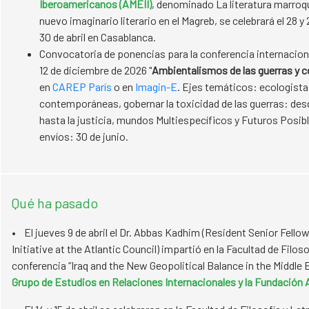
Iberoamericanos (AMEII)
, denominado La literatura marroq
nuevo imaginario literario en el Magreb, se celebrará el 28 y 
30 de abril en Casablanca.
Convocatoria de ponencias para la conferencia internacional
12 de diciembre de 2026 "
Ambientalismos de las guerras y c
en
CAREP París
o en
Imagin-E
. Ejes temáticos: ecologista
contemporáneas, gobernar la toxicidad de las guerras: de
hasta la justicia, mundos Multiespecíficos y Futuros Posibl
envíos: 30 de junio.
Qué ha pasado
• El jueves 9 de abril el Dr. Abbas Kadhim (Resident Senior Fellow 
Initiative at the Atlantic Council) impartió en la Facultad de Filoso
conferencia “Iraq and the New Geopolitical Balance in the Middle E
Grupo de Estudios en Relaciones Internacionales y la Fundación A