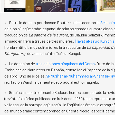
• Entre lo donado por Hassan Boutakka destacamos la
Selecci
edición bilingüe árabe-español de relatos creados durante cinco
traducción de
La sangre de la aurora
, de Claudia Salazar Jiménez
armado en Perú a través de tres mujeres.
Ḥayāt al-sayid Kūnīghis
hombre difícil, muy solitario, es la traducción de
La capacidad de
Königsberg
, de Juan Jacinto Muñoz-Rengel.
• La donación de
tres ediciones singulares del Corán
, fruto de l
Embajada de Marruecos en España, consolida el impacto de la dip
del libro. Uno de ellos es
Al-Muṣḥaf al-Muḥammadī al-Sharīf bi-R
recitación Warsh, ricamente decorado al estilo magrebí.
• Gracias a nuestro donante Sadoun, hemos completado la revi
(revista folclórica publicada en Irak desde 1969), que representa 
valiosas de la antropología social, la lingüística árabe, la etnogra
del mundo árabe contemporáneo en Oriente Medio, especificament