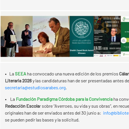
• La
SEEA
ha convocado una nueva edición de los premios
Cála
Literaria 2026
y las candidaturas han de ser presentadas antes de
secretaria@estudiosarabes.org
.
• La
Fundación Paradigma Córdoba para la Convivencia
ha conv
Redacción Escola
r sobre “Averroes, su vida y sus obras”, en recue
originales han de ser enviados antes del 30 junio a:
info@bibliot
se pueden pedir las bases y la solicitud.