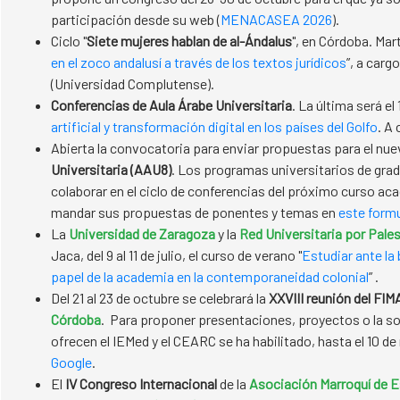
participación desde su web (
MENACASEA 2026
).
Ciclo "
Siete mujeres hablan de al-Ándalus
", en Córdoba. Mar
en el zoco andalusí a través de los textos jurídicos
”, a car
(Universidad Complutense).
Conferencias de Aula Árabe Universitaria
. La última será e
artificial y transformación digital en los países del Golfo
. A
Abierta la convocatoria para enviar propuestas para el nu
Universitaria (AAU8)
. Los programas universitarios de gra
colaborar en el ciclo de conferencias del próximo curso a
mandar sus propuestas de ponentes y temas en
este formu
La
Universidad de Zaragoza
y la
Red Universitaria por Pale
Jaca, del 9 al 11 de julio, el curso de verano "
Estudiar ante la
papel de la academia en la contemporaneidad colonial
” .
Del 21 al 23 de octubre se celebrará la
XXVIII reunión del FI
Córdoba
. Para proponer presentaciones, proyectos o la sol
ofrecen el IEMed y el CEARC se ha habilitado, hasta el 10 d
Google
.
El
IV Congreso Internacional
de la
Asociación Marroquí de E