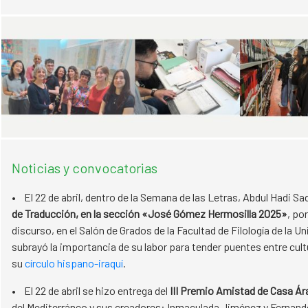
Noticias y convocatorias
• El 22 de abril, dentro de la Semana de las Letras, Abdul Hadi Sa
de Traducción, en la sección «José Gómez Hermosilla 2025»
, po
discurso, en el Salón de Grados de la Facultad de Filología de la 
subrayó la importancia de su labor para tender puentes entre cult
su
círculo hispano-iraquí
.
• El 22 de abril se hizo entrega del
III Premio Amistad de Casa Ár
del Mediterráneo y sus creadores: Inmaculada Jiménez y Fernando 