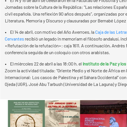
• El 14 y 15 de abril se celebraron en la Facultad de Filosofía y Let
Jornadas sobre la Cultura de la República: “Las relaciones Españ
civil española. Una reflexión 90 años después”, organizadas por 
Literatura, Memoria y Discurso y clausuradas por Bernabé López 
• El 14 de abril, con motivo del Año Averroes, la
Caja de las Letra
Cervantes
recibió un legado in memoriam el filósofo andalusí, inc
«Refutación de la refutación»: caja 1611. A continuación, Andrés
conferencia seguida de un coloquio con otros arabistas.
• El miércoles 22 de abril a las 18:00 h. el
Instituto de la Paz y lo
Zoom la actividad titulada: “Oriente Medio y el Norte de África en
internacional: Los casos de Palestina y el Sáhara Occidental” co
Ojeda (UGR), José Abu Tarbush (Universidad de La Laguna) y Dieg