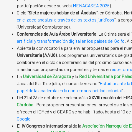
participación desde su web (
MENACASEA 2026
).
Ciclo "
Siete mujeres hablan de al-Ándalus
", en Córdoba. Mar
en el zoco andalusí a través de los textos jurídicos
”, a car
(Universidad Complutense).
Conferencias de Aula Árabe Universitaria
. La última será e
artificial y transformación digital en los países del Golfo
. A
Abierta la convocatoria para enviar propuestas para el nu
Universitaria (AAU8)
. Los programas universitarios de gra
colaborar en el ciclo de conferencias del próximo curso a
mandar sus propuestas de ponentes y temas en
este formu
La
Universidad de Zaragoza
y la
Red Universitaria por Pale
Jaca, del 9 al 11 de julio, el curso de verano "
Estudiar ante la
papel de la academia en la contemporaneidad colonial
” .
Del 21 al 23 de octubre se celebrará la
XXVIII reunión del FI
Córdoba
. Para proponer presentaciones, proyectos o la sol
ofrecen el IEMed y el CEARC se ha habilitado, hasta el 10 d
Google
.
El
IV Congreso Internacional
de la
Asociación Marroquí de E