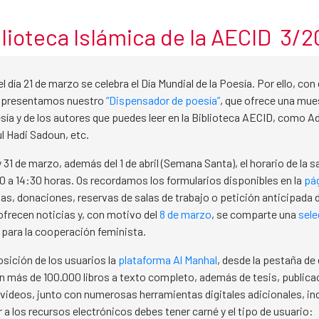
lioteca Islámica de la AECID 3/
l día 21 de marzo se celebra el Día Mundial de la Poesía. Por ello, con
 presentamos nuestro
“Dispensador de poesía”
, que ofrece una mue
esía y de los autores que puedes leer en la Biblioteca AECID, como A
l Hadi Sadoun, etc.
 31 de marzo, además del 1 de abril (Semana Santa), el horario de la sa
0 a 14:30 horas. Os recordamos los formularios disponibles en la
pá
das, donaciones, reservas de salas de trabajo o petición anticipada 
frecen noticias y, con motivo del
8 de marzo
, se comparte una
sele
para la cooperación feminista.
osición de los usuarios la
plataforma Al Manhal
, desde la pestaña de 
n más de 100.000 libros a texto completo, además de tesis, public
 videos, junto con numerosas herramientas digitales adicionales, inc
 a los recursos electrónicos debes tener carné y el tipo de usuario: