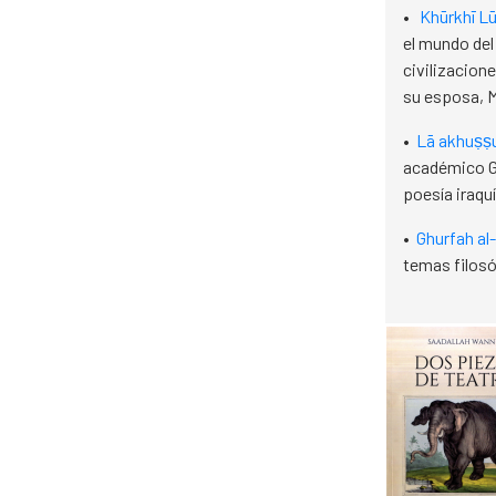
•
Khūrkhī Lū
el mundo del
civilizacione
su esposa, 
•
Lā akhuṣṣ
académico Gha
poesía iraquí
•
Ghurfah al-
temas filosó