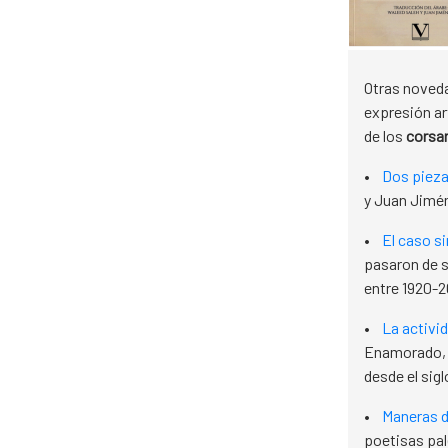
Otras noveda
expresión ar
de los
corsa
•
Dos pieza
y Juan Jiméne
•
El caso si
pasaron de s
entre 1920-2
•
La activid
Enamorado, s
desde el sig
•
Maneras d
poetisas pal