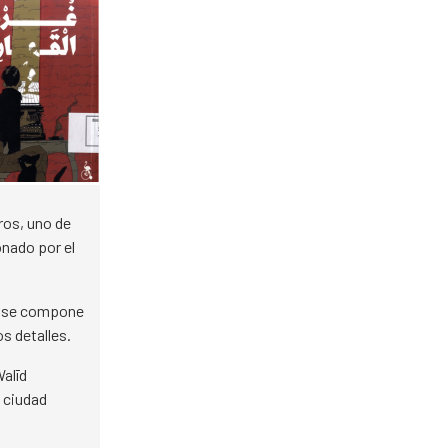
ros, uno de
nado por el
ria se compone
s detalles.
alīd
 ciudad