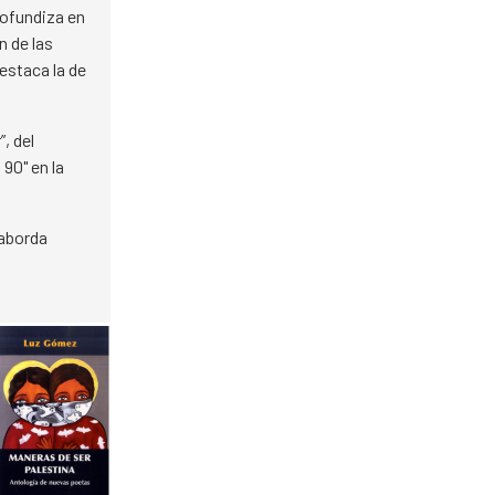
ofundiza en
n de las
destaca la de
, del
 90" en la
 aborda