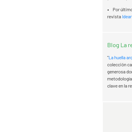
• Por último
revista
Idear
Blog La r
“
La huella a
colección ca
generosa don
metodología 
clave en la r