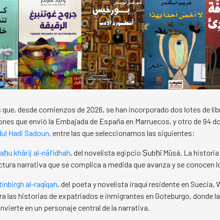
ue, desde comienzos de 2026, se han incorporado dos lotes de lib
ones que envió la Embajada de España en Marruecos, y otro de 94 do
dul Hadi Sadoun
, entre las que seleccionamos las siguientes:
aḥu khārij al-nāfidhah
, del novelista egipcio Ṣubḥī Mūsá. La histo
ctura narrativa que se complica a medida que avanza y se conocen lo
̄tinbirgh al-raqīqah
, del poeta y novelista iraquí residente en Suecia, W
a las historias de expatriados e inmigrantes en Goteburgo, donde la
vierte en un personaje central de la narrativa.