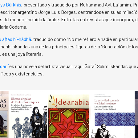
ys Būrkhīs
, presentado y traducido por Muḥammad Ayt Laʿamīm. Pr
 escritor argentino Jorge Luis Borges, centrándose en su asimilació
s del mundo, incluida la árabe. Entre las entrevistas que incorpora, 
María Codama.
u aḥad bi-hādhā
, traducido como “No me refiero a nadie en particular”
rīb Iskandar, una de las principales figuras de la "Generación de los
, es una joya literaria.
qāriˈ
es una novela del artista visual iraquí Ṣafāˈ Sālim Iskandar, que
ficos y existenciales.