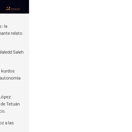
: la
nante relato
Waledd Saleh
s kurdos
a autonomía
 López
 de Tetuán
co.
oz a las