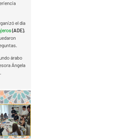
eriencia
ganizó el día
njeros
(ADE)
,
quedaron
eguntas.
mundo árabo
fesora Ángela
.