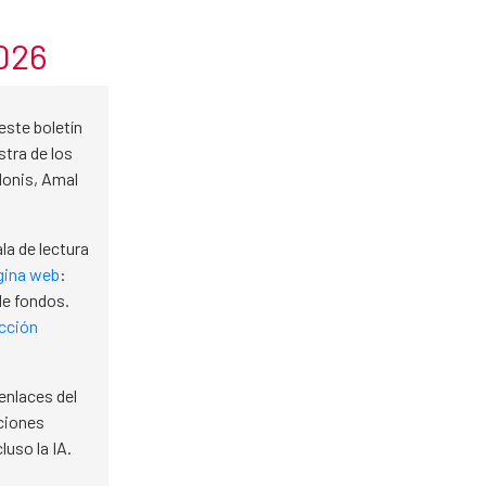
2026
 este boletín
stra de los
donis, Amal
la de lectura
gina web
:
de fondos.
cción
enlaces del
aciones
luso la IA.