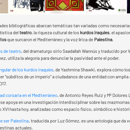
des bibliográficas abarcan temáticas tan variadas como necesarias
tística del
teatro
, la riqueza cultural de los
kurdos iraquíes
, el apasio
rios
que surcaron el Mediterráneo y la voz lírica de
Palestina
.
s de teatro
, del dramaturgo sirio Saadallah Wannús y traducido por 
z, utiliza la alegoría para denunciar la pasividad ante el poder.
ngular de los kurdos iraquíes
, de Yashmina Shawki, explora cómo lo
er "súbditos de un imperio" a ciudadanos de una entidad con ampli
017.
ad corsaria en el Mediterráneo
, de Antonio Reyes Ruiz y Mª Dolores
e apoya en una investigación interdisciplinar sobre las mazmorras
lo XVI hasta hoy, analizadas como espacio físico, simbólico e históri
e ser Palestina
, traducida por Luz Gómez, es una antología que da v
estinas actuales.