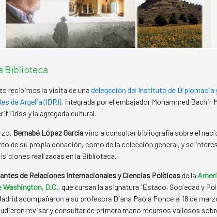
la Biblioteca
rzo recibimos la visita de una
delegación del Instituto de Diplomacia
es de Argelia (IDRI),
integrada por el embajador Mohammed Bachir M
if Driss y la agregada cultural.
arzo,
Bernabé López García
vino a consultar bibliografía sobre el nac
nto de su propia donación, como de la colección general, y se interes
isiciones realizadas en la Biblioteca.
antes de Relaciones Internacionales y Ciencias Políticas
de la
Ameri
e Washington, D.C.
, que cursan la asignatura "Estado, Sociedad y Polí
drid acompañaron a su profesora Diana Paola Ponce el 18 de marzo
Pudieron revisar y consultar de primera mano recursos valiosos sob