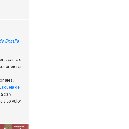
de Shatila
ra, canje o
suscribieron
s
toriales,
Escuela de
ales y
 alto valor