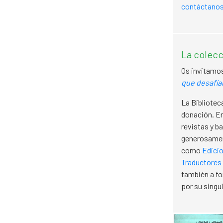
contáctano
La colecc
Os invitamos
que desafían
La Bibliotec
donación. En
revistas y b
generosame
como
Edicio
Traductores
también a fo
por su singul