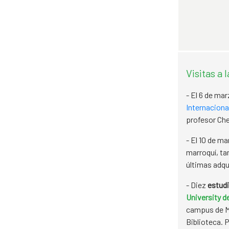
Visitas a 
- El 6 de ma
Internacional
profesor Cher
- El 10 de m
marroquí, ta
últimas adqu
- Diez
estudi
University d
campus de Ma
Biblioteca. 