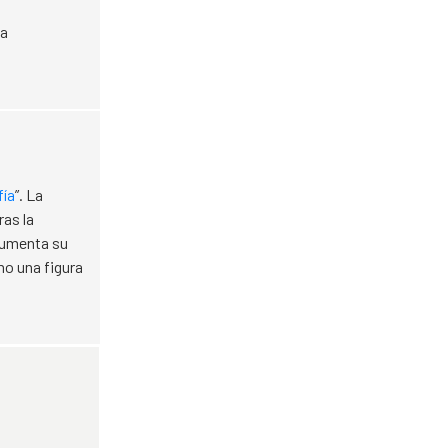
la
fía
”. La
ras la
cumenta su
mo una figura