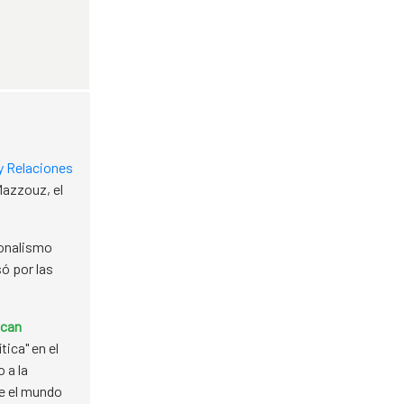
 y Relaciones
azzouz, el
ionalismo
ó por las
can
tica" en el
 a la
re el mundo