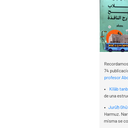
Recordamos q
74 publicaci
profesor Ab
•
Kilāb tanb
de una estru
•
Jurūḥ Ghu
Harmuz. Narr
misma se con