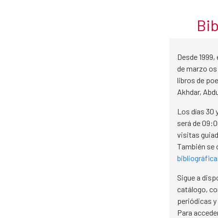
Marzo
Skip to Main Content
Bib
Desde 1999, e
de marzo os
libros de po
Akhdar, Abdu
Los días 30 y
será de 09:0
visitas guia
También se o
bibliográfica
Sigue a disp
catálogo, co
periódicas y
Para acceder