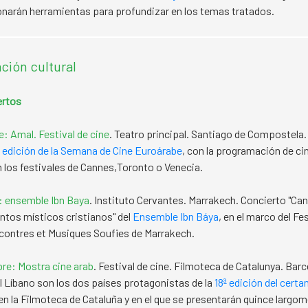
narán herramientas para profundizar en los temas tratados.
ión cultural
ertos
e: Amal. Festival de cine
. Teatro principal. Santiago de Compostela.
 edición de la Semana de Cine Euroárabe
, con la programación de cin
 los festivales de Cannes,Toronto o Venecia.
: ensemble Ibn Baya
. Instituto Cervantes. Marrakech. Concierto "Can
antos místicos cristianos" del
Ensemble Ibn Báya
, en el marco del F
contres et Musiques Soufies de Marrakech.
re: Mostra cine arab
. Festival de cine. Filmoteca de Catalunya. Barc
el Líbano son los dos países protagonistas de la
18ª edición del cert
 en la Filmoteca de Cataluña y en el que se presentarán quince largom