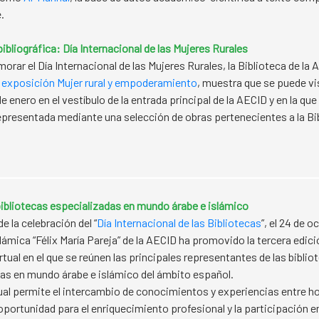
.
ibliográfica: Día Internacional de las Mujeres Rurales
rar el Día Internacional de las Mujeres Rurales, la Biblioteca de la 
a
exposición Mujer rural y empoderamiento
, muestra que se puede vi
enero en el vestíbulo de la entrada principal de la AECID y en la que
epresentada mediante una selección de obras pertenecientes a la Bi
ibliotecas especializadas en mundo árabe e islámico
e la celebración del “
Día Internacional de las Bibliotecas
”, el 24 de o
lámica “Félix María Pareja” de la AECID ha promovido la tercera edici
rtual en el que se reúnen las principales representantes de las biblio
as en mundo árabe e islámico del ámbito español.
ual permite el intercambio de conocimientos y experiencias entre 
portunidad para el enriquecimiento profesional y la participación 