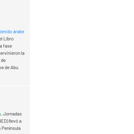
ntenido árabe
el Libro
ra fase
ervinieron la
 de
be de Abu
a
. Jornadas
ED) llevó a
a Península