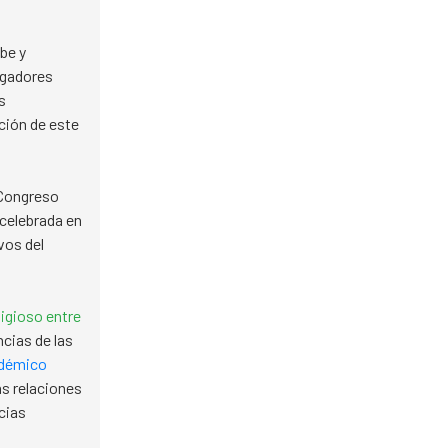
be y
igadores
s
ción de este
 Congreso
celebrada en
vos del
ligioso entre
ncias de las
adémico
as relaciones
cias