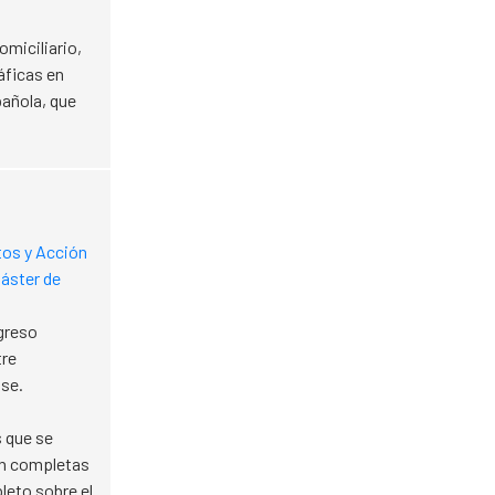
miciliario,
áficas en
pañola, que
tos y Acción
áster de
ngreso
tre
nse.
s que se
tan completas
leto sobre el