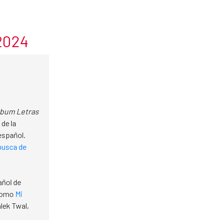
/2024
rbum Letras
 de la
español.
busca de
añol de
 como
Mi
alek Twal,