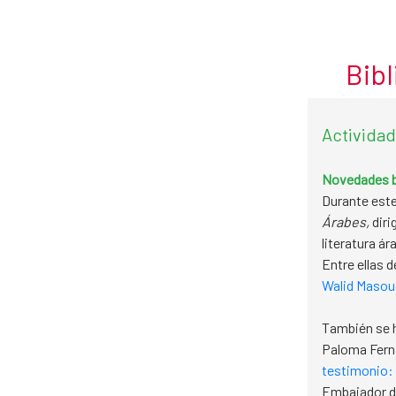
Octubre
Skip to Main Content
Bibl
Actividad
Novedades b
Durante este
Árabes,
diri
literatura á
Entre ellas 
Walid Masou
También se h
Paloma Fer
testimonio: 
Embajador de