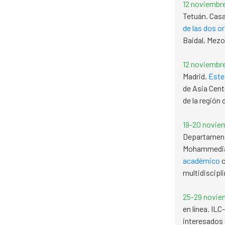
12 noviembr
Tetuán. Casa
de las dos or
Baidal, Mezou
12 noviembre
Madrid.
Este
de Asia Centr
de la región 
19-20 noviem
Departamento
Mohammedia,
académico
c
multidiscipli
25-29 noviem
en línea. ILC
interesados 