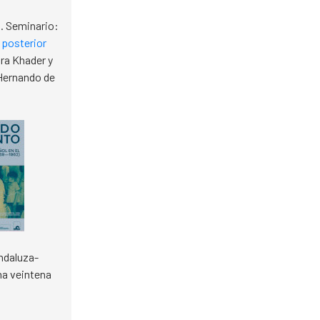
a
. Seminario:
 posterior
ara Khader y
 Hernando de
ndaluza-
una veintena