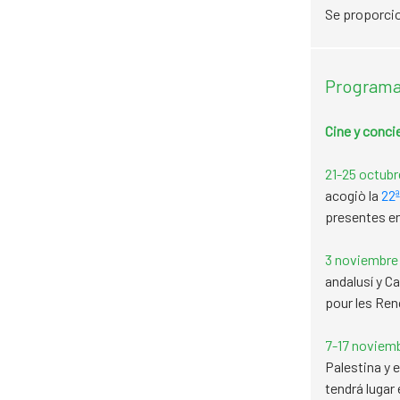
Se proporcio
Programac
Cine y conci
21-25 octubr
acogiò la
22ª
presentes en
3 noviembre
andalusí y C
pour les Ren
7-17 noviemb
Palestina y 
tendrá lugar