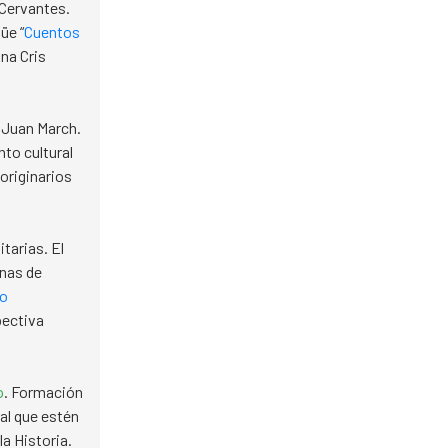
 Cervantes.
üe “
Cuentos
Ana Cris
Juan March.
to cultural
 originarios
itarias. El
nas de
ro
pectiva
o
. Formación
ral que estén
la Historia.