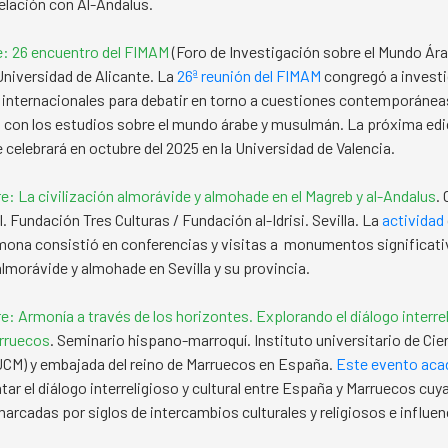
relación con Al-Ándalus.
e: 26 encuentro del FIMAM
(Foro de Investigación sobre el Mundo Ára
niversidad de Alicante. La
26ª reunión del FIMAM
congregó a invest
 internacionales para debatir en torno a cuestiones contemporánea
 con los estudios sobre el mundo árabe y musulmán. La próxima edi
 celebrará en octubre del 2025 en la Universidad de Valencia.
e: La civilización almorávide y almohade en el Magreb y al-Andalus
.
. Fundación Tres Culturas / Fundación al-Idrisi. Sevilla. La
actividad
rmona consistió en conferencias y visitas a monumentos significati
lmorávide y almohade en Sevilla y su provincia.
e: Armonía a través de los horizontes. Explorando el diálogo interre
rruecos
. Seminario hispano-marroquí. Instituto universitario de Cie
UCM) y embajada del reino de Marruecos en España.
Este evento ac
ar el diálogo interreligioso y cultural entre España y Marruecos cuy
arcadas por siglos de intercambios culturales y religiosos e influen