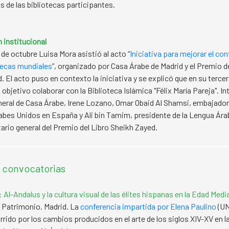
s de las bibliotecas participantes.
 institucional
de octubre Luisa Mora asistió al acto “
Iniciativa para mejorar el co
otecas mundiales
”, organizado por Casa Árabe de Madrid y el Premio d
. El acto puso en contexto la iniciativa y se explicó que en su terce
bjetivo colaborar con la Biblioteca Islámica "Félix María Pareja". Int
neral de Casa Árabe, Irene Lozano, Omar Obaid Al Shamsi, embajador
bes Unidos en España y Ali bin Tamim, presidente de la Lengua Ára
tario general del Premio del Libro Sheikh Zayed.
y convocatorias
 Al-Andalus y la cultura visual de las élites hispanas en la Edad Medi
 Patrimonio. Madrid. La
conferencia impartida por Elena Paulino
(UN
rrido por los cambios producidos en el arte de los siglos XIV-XV en l