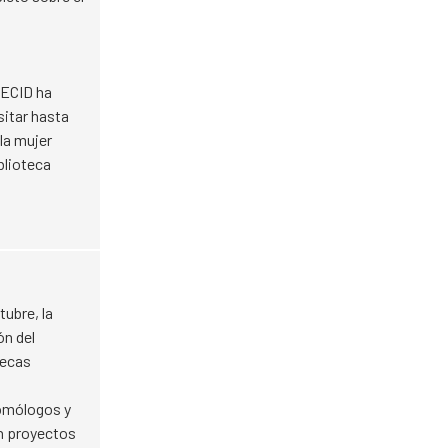
AECID ha
sitar hasta
 la mujer
blioteca
ctubre, la
ón del
tecas
homólogos y
en proyectos