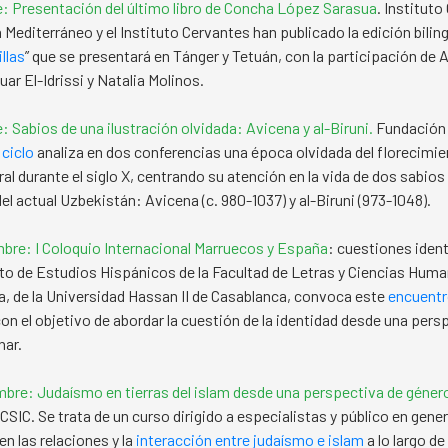
e:
Presentación del último libro de Concha López Sarasua
. Instituto
 Mediterráneo y el Instituto Cervantes han publicado la edición biling
illas
” que se presentará en Tánger y Tetuán, con la participación de 
ar El-Idrissi y Natalia Molinos.
: Sabios de una ilustración olvidada: Avicena y al-Biruni.
Fundación 
 ciclo
analiza en dos conferencias una época olvidada del florecimien
al durante el siglo X, centrando su atención en la vida de dos sabios
del actual Uzbekistán: Avicena (c. 980-1037) y al-Biruni (973-1048).
bre: I Coloquio Internacional Marruecos y España
: cuestiones ident
 de Estudios Hispánicos de la Facultad de Letras y Ciencias Huma
 de la Universidad Hassan II de Casablanca, convoca este
encuent
on el objetivo de abordar la cuestión de la identidad desde una pers
nar.
bre: Judaísmo en tierras del islam desde una perspectiva de géner
-CSIC. Se trata de un curso dirigido a especialistas y público en gene
en las relaciones y la
interacción entre judaísmo e islam
a lo largo de 