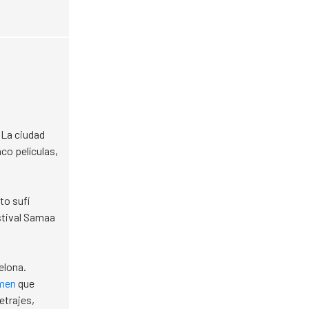
 La ciudad
co películas,
to sufí
estival Samaa
elona.
amen
que
etrajes,