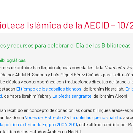
ioteca Islámica de la AECID – 10
es y recursos para celebrar el Día de las Bibliotecas
ibliográficas
 mes de octubre han llegado algunas novedades de la
Colección Ve
gida por Abdul H. Sadoun y Luis Miguel Pérez Cañada, para la difusión
rabe clásica y contemporánea con traducciones directas del árabe al 
destacan
El tiempo de los caballos blancos
, de Ibrahim Nasrallah,
En 
d
, de Yabra Ibrahim Yabra y
La piedra sangrante
, de Ibrahim Alkoni.
an recibido en concepto de donación las obras bilingües árabe-esp
nández Gomá
Voces del Estrecho 2
y
La soledad que nos habita
, así
la política exterior de Egipto 2004-2011
, este último remitido por M
 la Liga de los Estados Árabes en Madrid.