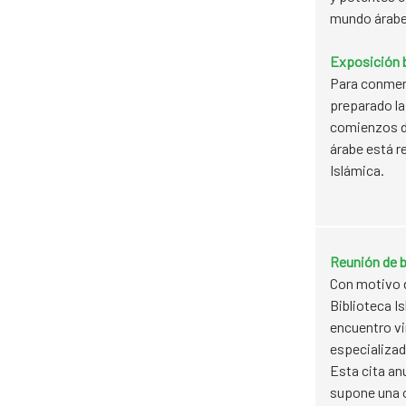
mundo árabe
Exposición b
Para conmemo
preparado l
comienzos de 
árabe está r
Islámica.
Reunión de b
Con motivo d
Biblioteca Is
encuentro vi
especializad
Esta cita an
supone una o