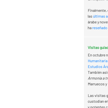
Finalmente, 
las
últimas 
árabe y nove
ha
reseñado 
Visitas guia
En octubre n
Humanitaria
Estudios Ár
También asi
Armonía a t
Marruecos y 
Las visitas 
custodian en
y potentes