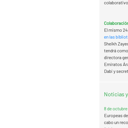
colaborativo
Colaboración
El mismo 24 
en las bibli
Sheikh Zayed
tendrá como o
directora ge
Emiratos Ára
Dabi y secre
Noticias 
8 de octubre:
Europeas de
cabo un reco