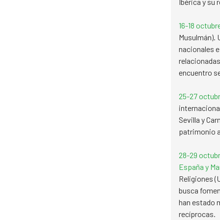
Ibérica y su 
16-18 octubr
Musulmán). U
nacionales e
relacionadas
encuentro se
25-27 octubr
internacional
Sevilla y Ca
patrimonio a
28-29 octubr
España y Ma
Religiones (
busca foment
han estado m
recíprocas.