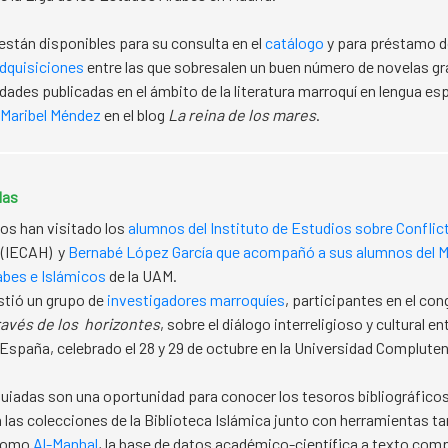
están disponibles para su consulta en el
catálogo
y para préstamo do
adquisiciones
entre las que sobresalen un buen número de novelas gr
dades publicadas en el ámbito de la literatura marroquí en lengua es
Maribel Méndez
en el blog
La reina de los mares
.
das
os han visitado los
alumnos del Instituto de Estudios sobre Conflic
(IECAH) y
Bernabé López García que acompañó a sus alumnos del M
abes e Islámicos
de la UAM.
stió un grupo de
investigadores marroquíes
, participantes en el co
ravés de los horizontes
, sobre el diálogo interreligioso y cultural en
España, celebrado el 28 y 29 de octubre en la Universidad Complute
guiadas son una oportunidad para conocer los tesoros bibliográfico
 las colecciones de la Biblioteca Islámica junto con herramientas 
 como
Al-Manhal
, la base de datos académico-científica a texto comp