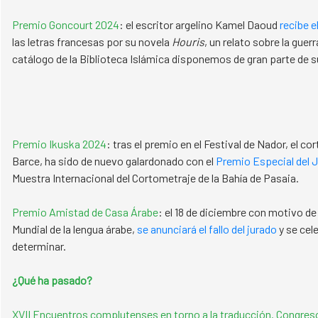
Premio Goncourt 2024
: el escritor argelino Kamel Daoud
recibe e
las letras francesas por su novela
Houris
, un relato sobre la guerra
catálogo de la Biblioteca Islámica disponemos de gran parte de 
Premio Ikuska 2024
: tras el premio en el Festival de Nador, el c
Barce, ha sido de nuevo galardonado con el
Premio Especial del 
Muestra Internacional del Cortometraje de la Bahía de Pasaia.
Premio Amistad de Casa Árabe
: el 18 de diciembre con motivo de 
Mundial de la lengua árabe,
se anunciará el fallo del jurado
y se cel
determinar.​​​​​​​​
¿Qué ha pasado?
XVII Encuentros complutenses en torno a la traducción. Congreso