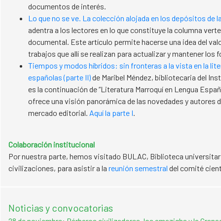
documentos de interés.
Lo que no se ve. La colección alojada en los depósitos de l
adentra a los lectores en lo que constituye la columna vert
documental. Este artículo permite hacerse una idea del valor
trabajos que allí se realizan para actualizar y mantener los 
Tiempos y modos híbridos: sin fronteras a la vista en la lit
españolas (parte II)
de Maribel Méndez, bibliotecaria del Ins
es la continuación de “Literatura Marroquí en Lengua Españ
ofrece una visión panorámica de las novedades y autores de
mercado editorial.
Aquí la parte I
.
Colaboración institucional
Por nuestra parte, hemos visitado BULAC, Biblioteca universitari
civilizaciones, para asistir a la
reunión semestral
del comité cient
Noticias y convocatorias
28 de noviembre: Bárbaros civilizadores, los amazighs y la Grana