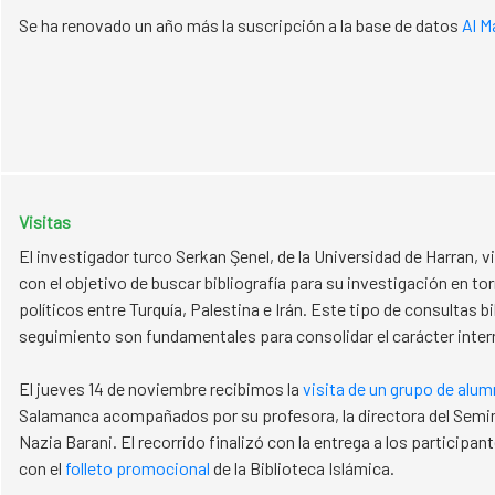
​​​​​​​Se ha renovado un año más la suscripción a la base de datos
Al M
Visitas
El investigador turco Serkan Şenel, de la Universidad de Harran, v
con el objetivo de buscar bibliografía para su investigación en tor
políticos entre Turquía, Palestina e Irán. Este tipo de consultas bi
seguimiento son fundamentales para consolidar el carácter interna
El jueves 14 de noviembre recibimos la
visita de un grupo de alu
Salamanca acompañados por su profesora, la directora del Semin
Nazia Barani. El recorrido finalizó con la entrega a los particip
con el
folleto promocional
de la Biblioteca Islámica.