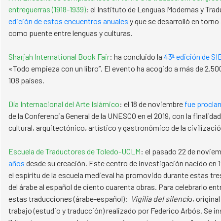
entreguerras (1918-1939)
: el Instituto de Lenguas Modernas y Tra
edición de estos encuentros anuales
y que se desarrolló en torno 
como puente entre lenguas y culturas.
Sharjah International Book Fair
: ha concluido la
43ª edición de SI
«Todo empieza con un libro”. El evento ha acogido a más de 2.50
108 países.​​​​​​​
Día Internacional del Arte Islámico
: el 18 de noviembre
fue procl
de la Conferencia General de la UNESCO en el 2019, con la finalida
cultural, arquitectónico, artístico y gastronómico de la civilizaci
Escuela de Traductores de Toledo-UCLM
: el pasado 22 de novie
años
desde su creación. Este centro de investigación nacido en 1
el espíritu de la escuela medieval ha promovido durante estas tr
del árabe al español de ciento cuarenta obras. Para celebrarlo ent
estas traducciones (árabe-español):
Vigilia del silenci
o, origin
trabajo (estudio y traducción) realizado por Federico Arbós. Se in