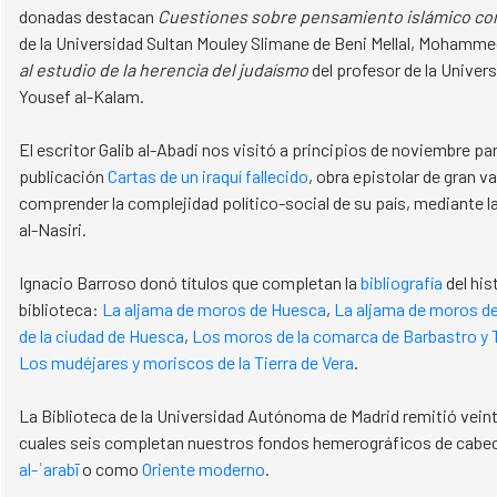
donadas destacan
Cuestiones sobre pensamiento islámico c
de la Universidad Sultan Mouley Slimane de Beni Mellal, Mohamme
al estudio de la herencia del judaísmo
del profesor de la Univers
Yousef al-Kalam.
El escritor Galib al-Abadi nos visitó a principios de noviembre pa
publicación
Cartas de un iraquí fallecido
, obra epistolar de gran v
comprender la complejidad político-social de su país, mediante 
al-Nasiri.
Ignacio Barroso donó títulos que completan la
bibliografía
del his
biblioteca:
La aljama de moros de Huesca
,
La aljama de moros d
de la ciudad de Huesca
,
Los moros de la comarca de Barbastro y T
Los mudéjares y moriscos de la Tierra de Vera
.
​​​​​​​La Biblioteca de la Universidad Autónoma de Madrid remitió vein
cuales seis completan nuestros fondos hemerográficos de cab
al-ʿarabī
o como
Oriente moderno
.