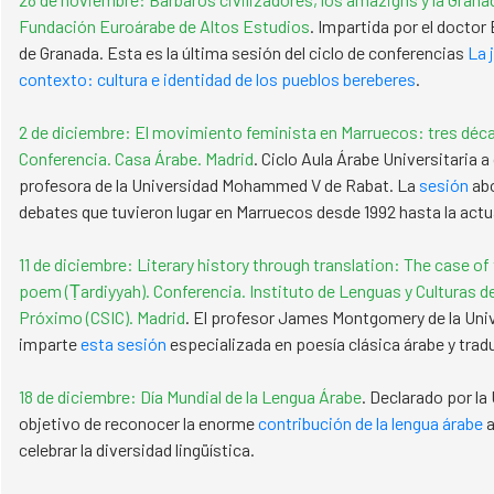
Fundación Euroárabe de Altos Estudios
. Impartida por el doctor 
de Granada. Esta es la última sesión del ciclo de conferencias
La 
contexto: cultura e identidad de los pueblos bereberes​​​​​​​
.
2 de diciembre: El movimiento feminista en Marruecos: tres déc
Conferencia. Casa Árabe. Madrid
. Ciclo Aula Árabe Universitaria 
profesora de la Universidad Mohammed V de Rabat. La
sesión
abo
debates que tuvieron lugar en Marruecos desde 1992 hasta la actu
11 de diciembre: Literary history through translation: The case of
poem (Ṭardiyyah). Conferencia. Instituto de Lenguas y Culturas de
Próximo (CSIC). Madrid
. El profesor James Montgomery de la Uni
imparte
esta sesión
especializada en poesía clásica árabe y trad
18 de diciembre: Día Mundial de la Lengua Árabe
. Declarado por l
objetivo de reconocer la enorme
contribución de la lengua árabe
a
celebrar la diversidad lingüística.