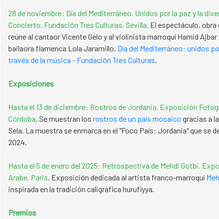
28 de noviembre: Día del Mediterráneo. Unidos por la paz y la dive
Concierto. Fundación Tres Culturas. Sevilla
. El espectáculo, obra 
reúne al cantaor Vicente Gelo y al violinista marroquí Hamid Ajb
bailaora flamenca Lola Jaramillo.
Día del Mediterráneo: unidos por
través de la música - Fundación Tres Culturas
.
Exposiciones
Hasta el 13 de diciembre: Rostros de Jordania. Exposición Fotog
Córdoba
. Se muestran los
rostros de un país mosaico
gracias a l
Sela. La muestra se enmarca en el "Foco País: Jordania" que se des
2024.
Hasta el 5 de enero del 2025: Retrospectiva de Mehdi Gotbi. Expo
Arabe. Paris
. Exposición dedicada al artista franco-marroquí
Meh
inspirada en la tradición caligráfica hurufiyya.
Premios