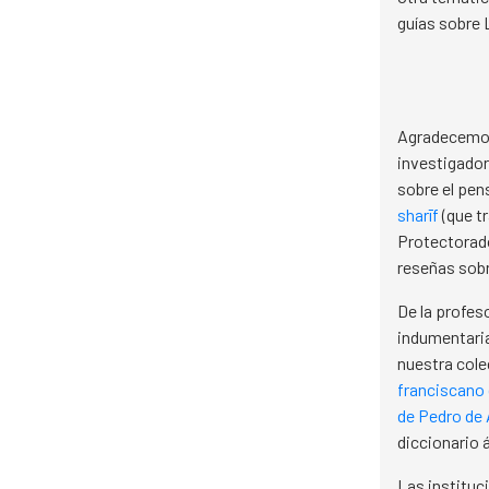
guías sobre L
Agradecemos 
investigador
sobre el pe
sharīf
(que t
Protectorad
reseñas sobr
De la profes
indumentaria
nuestra col
franciscano 
de Pedro de A
diccionario 
Las instituc