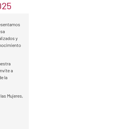
025
presentamos
nsa
alizados y
onocimiento
uestra
nvite a
e la
 las Mujeres,