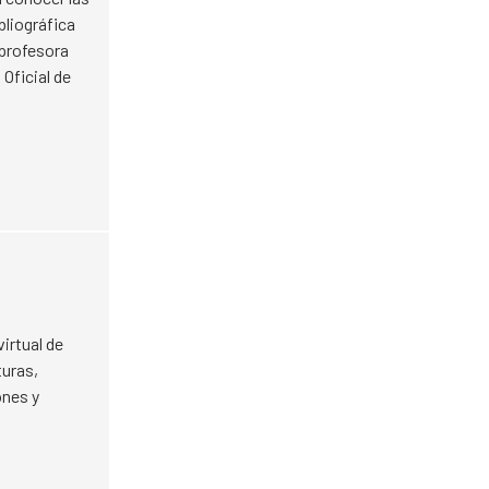
bliográfica
 profesora
Oficial de
irtual de
turas,
ones y