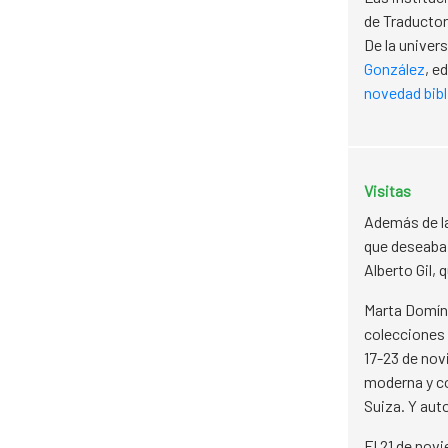
de Traducto
De la univer
González
, e
novedad bibl
Visitas
​Además de l
que deseaba l
Alberto Gil,
Marta Domíng
colecciones 
17-23 de nov
moderna y co
Suiza. Y aut
El 21 de nov