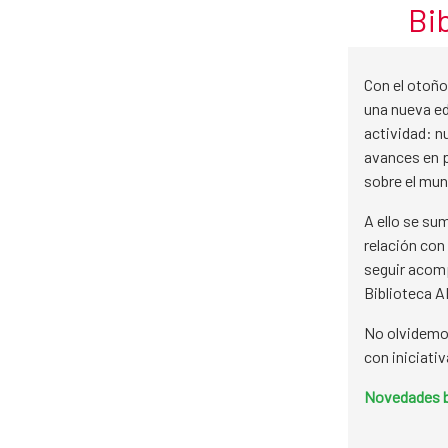
Noviembre
Bi
Skip to Main Content
​​​​​Con el o
una nueva ed
actividad: n
avances en 
sobre el mun
A ello se su
relación con
seguir acom
Biblioteca A
No olvidemos 
con iniciati
Novedades b