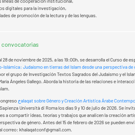
 líneas de cooperación institucional,
os digitales para la investigación,
dades de promoción de la lectura y de las lenguas.
y convocatorias
al 28 de noviembre de 2025, a las 19:00h, se desarrolla el Curso de es
-Islámica: Judaísmo en tierras del Islam desde una perspectiva de
or el grupo de Investigación Textos Sagrados del Judaísmo y el Isla
María Ángeles Gallego. Aborda la historia de las relaciones e interacc
slam.
Congreso
خalaqat sobre Género y Creación Artística Árabe Contemp
Sapienza Università di Roma los días 9 y 10 de julio de 2026. Se invita
es a compartir ideas, teorías y trabajos que analicen la creación artí
rspectiva de género. Antes del 15 de febrero de 2026 se pueden envi
al correo: khalaqatconf@gmail.com.