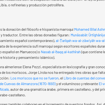
ibia, o refinerías y producción petrolífera.
la donación del filósofo e hispanista marroquí
Mohamed Bilal Ash
 y traductor. Entre las obras donadas figuran:
Munāsabāt Ūrtīghānīy
nsamiento español contemporáneo),
al-Ṭarīqah wa-al-zāwiyāh wa-al-
rata de la experiencia sufí marroquí según escritores españoles duran
o español en Marruecos) o
Nasab al-ḥaqq al-kathīrah
(que contiene l
e historia y pensamiento islámico).
ora almeriense Elena Pezzi, especialista en lexicografía y gran cono
 de los moriscos, Jorge Lirola nos ha entregado tres obras que falt
ección:
Los moriscos que no se fueron
, el
Libro de cuentas del conv
de Cuevas de Almanzora (1670-1693)
y el voluminoso y relevante
El v
lcalá
, autor de una gramática árabe, primera en castellano, y del pr
árabe-castellano.
iones también colaboran en el incremento de nuestros fondos. Así, d