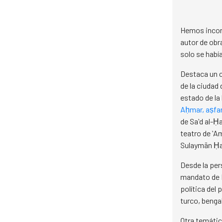
Hemos incor
autor de ob
solo se habí
D
estaca un c
de la ciudad
estado de la
Aḥmar, aṣfar,
de Saʻd al-Ḥ
teatro de ʻA
Sulaymān Ḥa
Desde la pers
mandato de Mu
política del 
turco, bengal
Otra temática