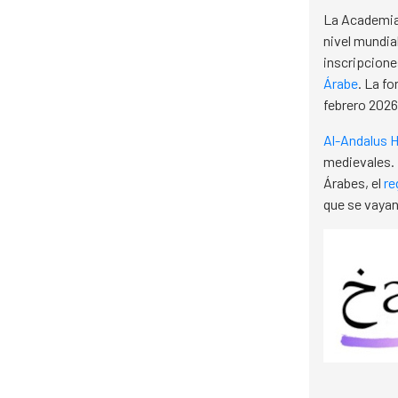
La Academia 
nivel mundial
inscripcione
Árabe
. La fo
febrero 2026
Al-Andalus 
medievales. 
Árabes, el
re
que se vayan