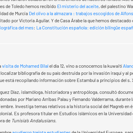
res de Toledo hemos recibido
El misterio del aceite
, del palestino Wa
sidad de Murcia
Del olivo a la almazara : trabajos escogidos de Alfo
ditado por Victoria Aguilar. Y de Casa Árabe la que hemos destacad
iográfica del mes
:
La Constitución española: edición bilingüe espa
a
visita de Mohamed Bilal
el día 12, vino a conocernos la kuwaití
Alan
ocalizar bibliografía de su país destruida por la invasión iraquí y al 
 que está recopilando información sobre Estambul a principios del s.
uez Díaz, islamóloga, historiadora y antropóloga, consultó docum
donadas por Mariano Arribas Palau y Fernando Valderrama, durante 
iembre. Investiga temas relativos a la historia social del Magreb en
lonial. Es profesora titular en Estudios islámicos en la Universidad d
ora de
Tunisia’s Andalusians
.
iembre
acudieron treinta estudiantes
de la Universidad Europea, par