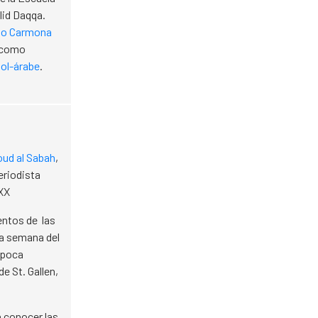
lid Daqqa.
nso Carmona
o como
ñol-árabe
.
oud al Sabah
,
periodista
 XX
entos de las
la semana del
 época
e St. Gallen,
a conocer las