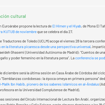
ión cultural
 Euroárabe propone la lectura de
El Himen y el Hiyab
, de Mona El Ta
tura KUTUB de noviembre
que se celebra el día 27.
e Traductores de Toledo (UCLM) acoge el viernes 28 la tercera confer
 en la literatura picaresca desde una perspectiva universal
, impartid
aeideh Ghasemi (Universidad Autónoma de Madrid): “Cuentos de una
ngaño y poder femenino en la literatura persa”. La
conferencia se pod
de diciembre será la última sesión en Casa Árabe de Córdoba del cicl
s "Semblanzas cordobesas: la época omeya en primera persona" ded
l-Malik Ibn Habib, pionero de los saberes islámicos en al-Ándalus
(Ad
rofesora en la Universidad Complutense de Madrid).
as sesiones del Círculo internacional de Lectura Ibn Arabi, organiza
por Pablo Beneito y Celia Salazar, serán algunos domingos a las 18:0