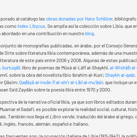
porado al catálogo las
obras donadas por Hans Schlüter
, bibliógraf
ras como
Index Libycus
. Se amplia así la colección sobre Libia, que e
a abordado en una contribución en nuestro
blog
.
onjunto de monografías publicadas, en árabe, por el Consejo Genera
 de Sirte sobre literatura libia contemporánea, además de una muestr
 literatura de este país entre 2006 y 2008. Algunas de estas publica
 burtuqālī
, libro de poemas de Mūsá al-Lāfī al-Shaykhī,
al-Wishāḥ 
amrī, sobre la obra del novelista libio Ibrahim al-Kuni;
Shaykh al-qaṣr
,
mr Qāsim;
Qaḍāyā al-insān fī al-shiʻr al-Lībī al-muʻāṣir
, que incluye un 
san Saʻd Zaydān sobre la poesía libia entre 1970 y 2000.
pectiva de la narrativa oficial libia, ya que son libros editados duran
amar el Gadafi, es posible explorar la realidad social, cultural, hist
país. También nos llega el
Libro verde
, traducido del árabe al griego,
í, inglés, francés, alemán, español e italiano.
s frecuentes son: la ocupación italiana de Libia (1911-1942), la polít