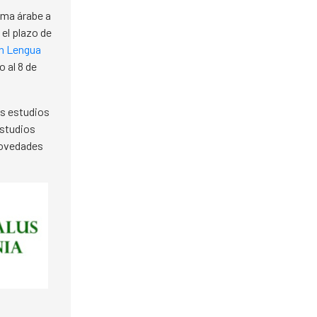
oma árabe a
 el plazo de
n Lengua
o al 8 de
os estudios
Estudios
 novedades