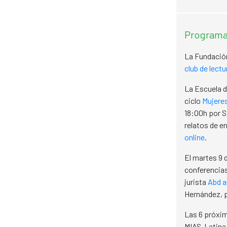
Programac
La Fundación
club de lec
La Escuela d
ciclo
Mujeres
18:00h por S
relatos de e
online
.
El martes 9 
conferencia
jurista
Abd a
Hernández, p
Las 6 próxim
MIAS-Latina 