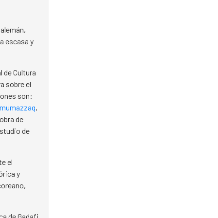
o alemán,
ra escasa y
l de Cultura
a sobre el
ciones son:
al-mumazzaq
,
 obra de
estudio de
te el
órica y
 coreano,
ica de Gadafi,