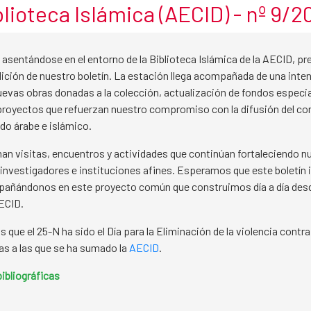
blioteca Islámica (AECID) - nº 9/2
toño asentándose en el entorno de la Biblioteca Islámica de la AECID, 
ición de nuestro boletín. La estación llega acompañada de una inte
uevas obras donadas a la colección, actualización de fondos especi
proyectos que refuerzan nuestro compromiso con la difusión del c
do árabe e islámico.
man visitas, encuentros y actividades que continúan fortaleciendo n
 investigadores e instituciones afines. Esperamos que este boletín i
pañándonos en este proyecto común que construimos día a día desd
ECID.
que el 25-N ha sido el Día para la Eliminación de la violencia contra
vas a las que se ha sumado la
AECID
.
ibliográficas