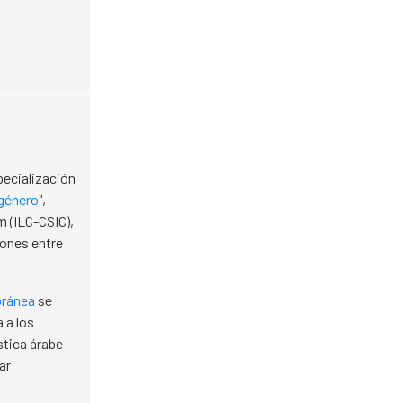
pecialización
 género
",
m (ILC-CSIC),
iones entre
oránea
se
 a los
stica árabe
ar