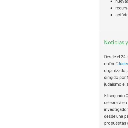
nuevas
recurs
activi
Noticias 
Desde el 24 
online "
Judeo
organizado p
dirigido por 
judaísmo e i
El segundo 
celebrará en 
investigador
desde una pe
propuestas 