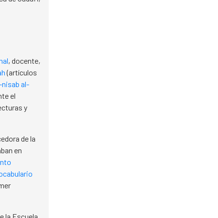
mal
, docente,
ah
(artículos
nisab al-
te el
ecturas y
cedora de la
aban en
ento
ocabulario
imer
e la Escuela