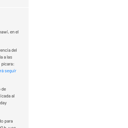
hawi, en el
encia del
a a las
 pícara:
rá seguir
o de
icada al
day
do para
0 h. y os