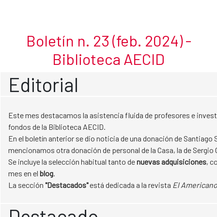
Febrero 2024
Skip to Main Content
Boletín n. 23 (feb. 2024) -
Biblioteca AECID
Editorial
Este mes destacamos la asistencia fluida de profesores e invest
fondos de la Biblioteca AECID.
En el boletín anterior se dio noticia de una donación de Santiago 
mencionamos otra donación de personal de la Casa, la de Sergio 
Se incluye la selección habitual tanto de
nuevas adquisiciones
, c
mes en el
blog
.
La
sección
"Destacados"
está dedicada a la revista
El American
Destacado