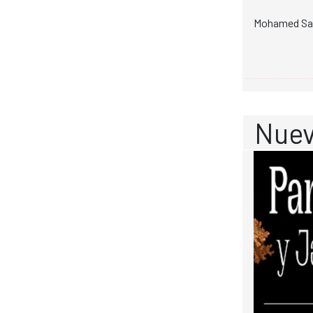
Mohamed Saib
Nuev