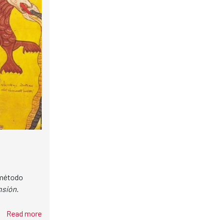
l método
nsión
.
Read more