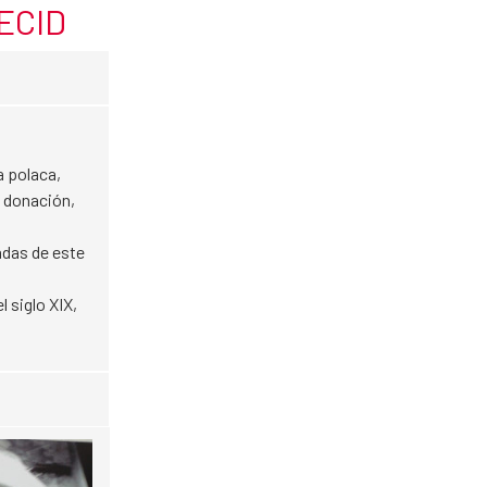
AECID
a polaca,
 donación,
adas de este
el siglo XIX,