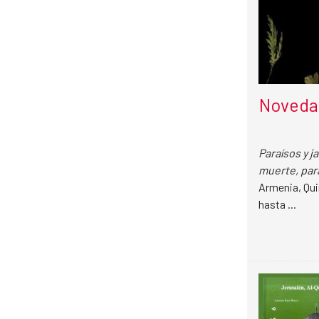
Novedad
Paraísos y j
muerte, par
Armenia, Quin
hasta ...