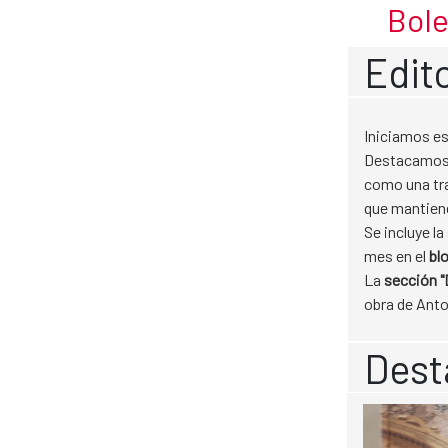
Enero 2024
Bole
Skip to Main Content
Edito
Iniciamos es
Destacamos l
como una tr
que mantiene
Se incluye l
mes en el
bl
La
sección "
obra de Ant
Dest