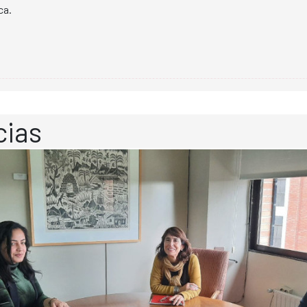
ca.
cias