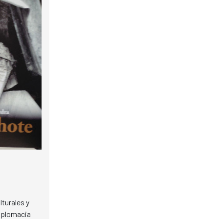
turales y
diplomacia