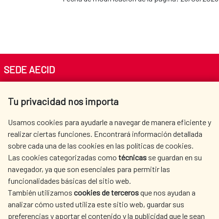
SEDE AECID
Av. Reyes Católicos 4 - 28040 Madrid
Tu privacidad nos importa
Tel. +34 900 20 30 54​​​​​​​
centro.informacion@aecid.es
Usamos cookies para ayudarle a navegar de manera eficiente y
realizar ciertas funciones. Encontrará información detallada
sobre cada una de las cookies en las políticas de cookies.
AECID
WHERE DO WE COOPERATE?
Las cookies categorizadas como
técnicas
se guardan en su
SPANISH HUMANITARIAN
PRESS ROOM
navegador, ya que son esenciales para permitir las
ACTION
funcionalidades básicas del sitio web.
CULTURE AND SCIENCE
LIBRARY
También utilizamos
cookies de terceros
que nos ayudan a
analizar cómo usted utiliza este sitio web, guardar sus
preferencias y aportar el contenido y la publicidad que le sean