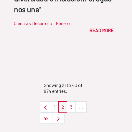
nos une"
Ciencia y Desarrollo
|
Género
READ MORE
Showing 21 to 40 of
974 entries.
1
2
3
...
Page
Page
Page
Intermediate Pages Use T
49
Page