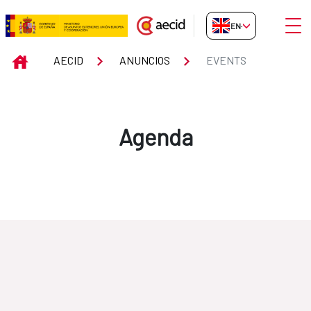
Skip to Main Content
Open
EN-GB
Events
INICIO
AECID
ANUNCIOS
EVENTS
Agenda