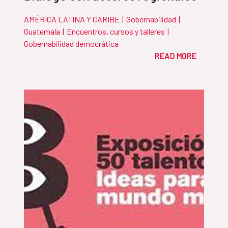
AMÉRICA LATINA Y CARIBE
|
Gobernabilidad
|
Guatemala
|
Encuentros, cursos y talleres
|
Gobernabilidad democrática
READ MORE