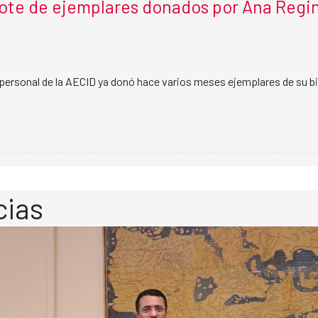
ote de ejemplares donados por Ana Regi
personal de la AECID ya donó hace varios meses ejemplares de su bi
cias