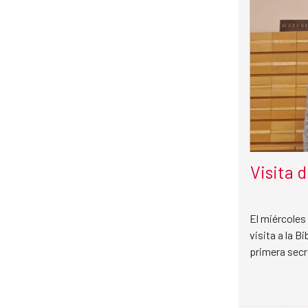
Visita 
El miércoles 
visita a la 
primera secre