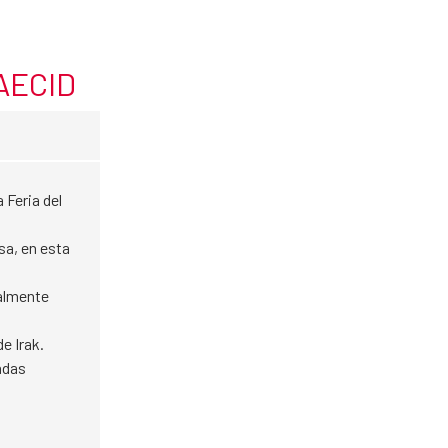
 AECID
 Feria del
sa, en esta
ialmente
e Irak.
adas