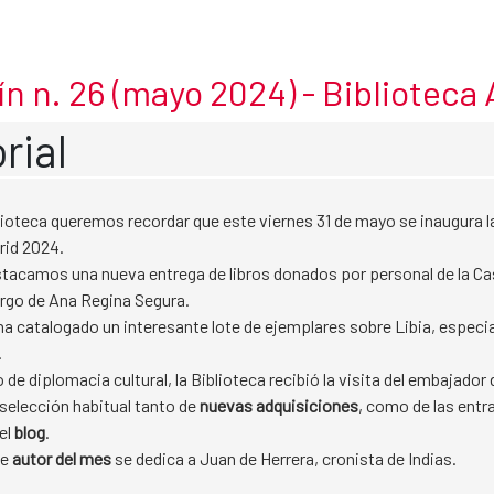
ín n. 26 (mayo 2024) - Biblioteca
rial
lioteca queremos recordar que este viernes 31 de mayo se inaugura la
rid 2024.
acamos una nueva entrega de libros donados por personal de la Ca
rgo de Ana Regina Segura.
a catalogado un interesante lote de ejemplares sobre Libia, espec
.
de diplomacia cultural, la Biblioteca recibió la visita del embajador d
a selección habitual tanto de
nuevas adquisiciones
, como de las entr
el
blog
.
de
autor
del mes
se dedica a Juan de Herrera, cronista de Indias.