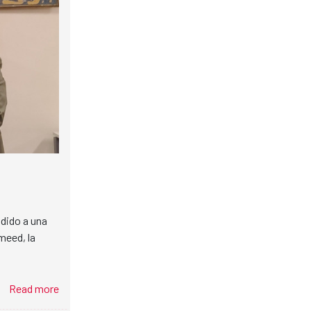
udido a una
meed, la
Read more