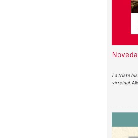
Novedad
La triste hi
virreinal
. Al