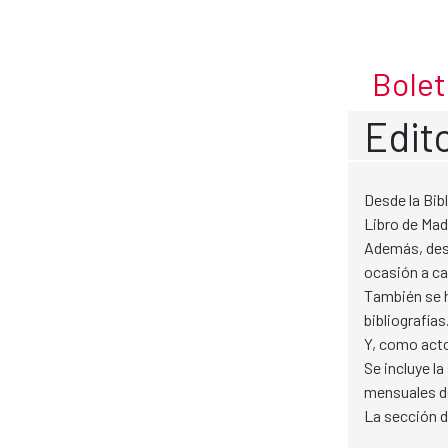
Mayo 2024
Skip to Main Content
Bolet
Edito
Desde la Bib
Libro de Mad
Además, dest
ocasión a ca
También se h
bibliografías
Y, como acto 
Se incluye l
mensuales d
La sección 