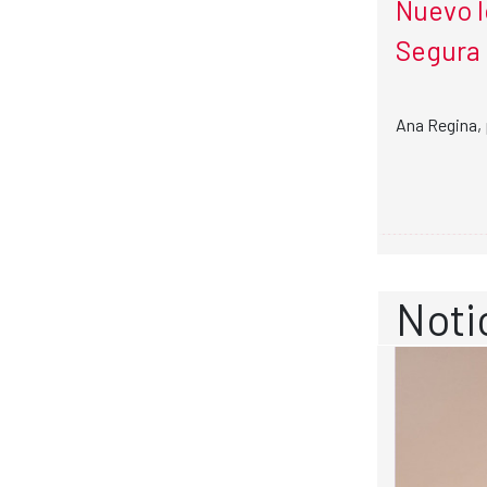
Nuevo l
Segura
Ana Regina, 
Noti