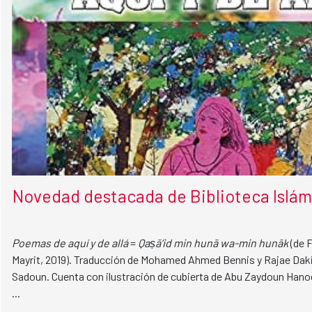
Novedad destacada de Biblioteca Islámi
Poemas de aquí y de allá
=
Qaṣā’id min hunā wa-min hunāk
(de 
Mayrit, 2019). Traducción de Mohamed Ahmed Bennis y Rajae Daki
Sadoun. Cuenta con ilustración de cubierta de Abu Zaydoun Hano
...