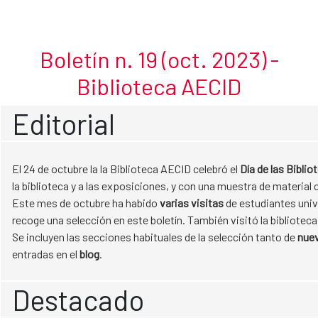
Octubre2023
Skip to Main Content
Boletín n. 19 (oct. 2023) -
Biblioteca AECID
Editorial
El 24 de octubre la la Biblioteca AECID celebró el
Día de las Biblio
la biblioteca y a las exposiciones, y con una muestra de material 
Este mes de octubre ha habido
varias visitas
de estudiantes unive
recoge una selección en este boletín. También visitó la biblioteca
Se incluyen las secciones habituales de la selección tanto de
nuev
entradas en el
blog
.
Destacado