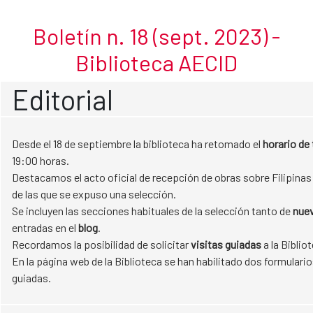
Septiembre2023
Skip to Main Content
Boletín n. 18 (sept. 2023) -
Biblioteca AECID
Editorial
Desde el 18 de septiembre la biblioteca ha retomado el
horario de
19:00 horas.
Destacamos el acto oficial de recepción de obras sobre Filipina
de las que se expuso una selección.
Se incluyen las secciones habituales de la selección tanto de
nuev
entradas en el
blog
.
Recordamos la posibilidad de solicitar
visitas guiadas
a la Biblio
En la página web de la Biblioteca se han habilitado dos formulario
guiadas.