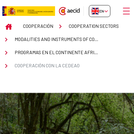
Skip to Main Content
Open
EN-GB
Cooperación Española con la C
INICIO
COOPERACIÓN
COOPERATION SECTORS
MODALITIES AND INSTRUMENTS OF COOPERATION
PROGRAMAS EN EL CONTINENTE AFRICANO
COOPERACIÓN CON LA CEDEAO