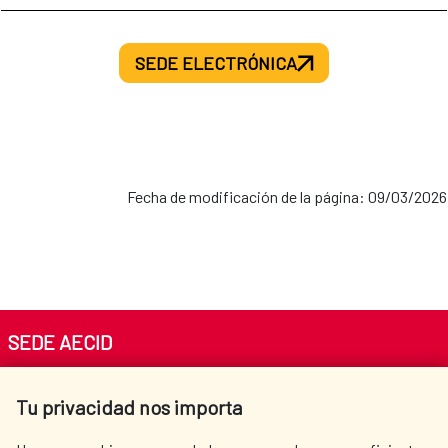
SEDE ELECTRÓNICA
Fecha de modificación de la página: 09/03/2026
SEDE AECID
Av. Reyes Católicos 4 - 28040 Madrid
Tu privacidad nos importa
Tel. +34 900 20 30 54​​​​​​​
centro.informacion@aecid.es