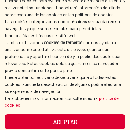
Usamos cookies para ayudarle a navegar de manera eficiente y
realizar ciertas funciones. Encontrará información detallada
sobre cada una de las cookies en las políticas de cookies.
AECID
WHERE DO WE COOPERATE?
Las cookies categorizadas como
técnicas
se guardan en su
SPANISH HUMANITARIAN
PRESS ROOM
navegador, ya que son esenciales para permitir las
ACTION
funcionalidades básicas del sitio web.
CULTURE AND SCIENCE
LIBRARY
También utilizamos
cookies de terceros
que nos ayudan a
analizar cómo usted utiliza este sitio web, guardar sus
preferencias y aportar el contenido y la publicidad que le sean
relevantes. Estas cookies solo se guardan en su navegador
previo consentimiento por su parte.
Puede optar por activar o desactivar alguna o todas estas
OUR SOCIAL MEDIA
cookies, aunque la desactivación de algunas podría afectar a
su experiencia de navegación.
Para obtener más información, consulte nuestra
política de
cookies
.
ACEPTAR
TERMS OF USE
DATA PROTECTION