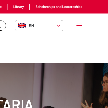
ce
Library
Scholarships and Lectoreships
EN-GB
Open menu
TARIA