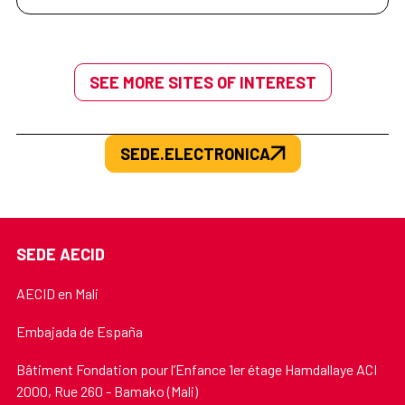
SEE MORE SITES OF INTEREST
SEDE.ELECTRONICA
SEDE AECID
AECID en Mali
Embajada de España
Bâtiment Fondation pour l’Enfance 1er étage Hamdallaye ACI
2000, Rue 260 - Bamako (Mali)