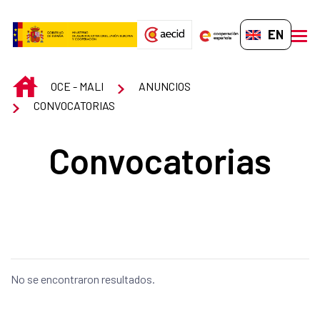
Skip to Main Content
EN-GB
men
INICIO
OCE - MALI
ANUNCIOS
CONVOCATORIAS
Convocatorias
No se encontraron resultados.