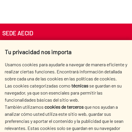
SEDE AECID
Av. Reyes Católicos 4 - 28040 Madrid
Tu privacidad nos importa
Tel. +34 900 20 30 54​​​​​​​
centro.informacion@aecid.es
Usamos cookies para ayudarle a navegar de manera eficiente y
realizar ciertas funciones. Encontrará información detallada
sobre cada una de las cookies en las políticas de cookies.
AECID
WHERE DO WE COOPERATE?
Las cookies categorizadas como
técnicas
se guardan en su
SPANISH HUMANITARIAN
PRESS ROOM
navegador, ya que son esenciales para permitir las
ACTION
funcionalidades básicas del sitio web.
CULTURE AND SCIENCE
LIBRARY
También utilizamos
cookies de terceros
que nos ayudan a
analizar cómo usted utiliza este sitio web, guardar sus
preferencias y aportar el contenido y la publicidad que le sean
relevantes. Estas cookies solo se guardan en su navegador