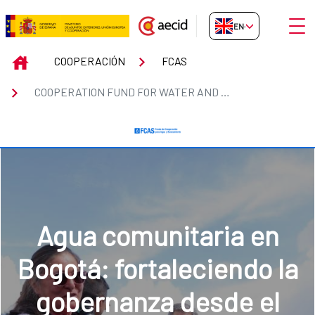
Skip to Main Content
Open
EN-GB
COOPERATION FUND FOR WATER 
INICIO
COOPERACIÓN
FCAS
COOPERATION FUND FOR WATER AND SANITATION. (FCAS)
Diálogos sobre agua,
género y desarrollo
urbano