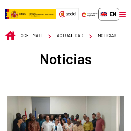
Skip to Main Content
EN-GB
men
INICIO
OCE - MALI
ACTUALIDAD
NOTICIAS
Noticias