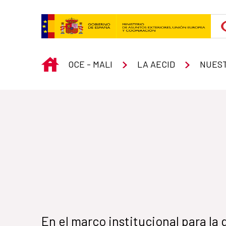
Skip to Main Content
INICIO
OCE - MALI
LA AECID
NUEST
En el marco institucional para la 