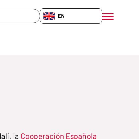
EN-GB
menú móvil a
ali, la
Cooperación Española