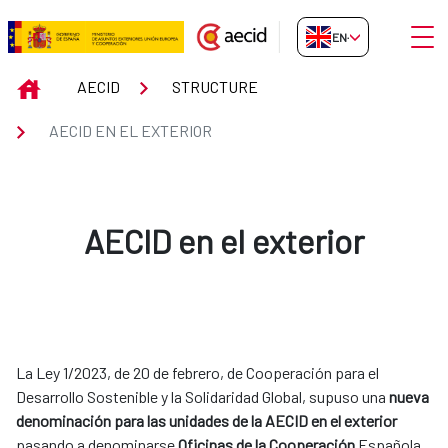
Skip to Main Content
Open
EN-GB
Aecid en el Exterior
INICIO
AECID
STRUCTURE
AECID EN EL EXTERIOR
AECID en el exterior
La Ley 1/2023, de 20 de febrero, de Cooperación para el
Desarrollo Sostenible y la Solidaridad Global, supuso una
nueva
denominación para las unidades de la AECID en el exterior
pasando a denominarse
Oficinas de la Cooperación
Española