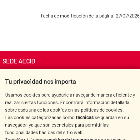
Fecha de modificación de la página: 27/07/2026
SEDE AECID
Av. Reyes Católicos 4 - 28040 Madrid
Tu privacidad nos importa
Tel. +34 900 20 30 54​​​​​​​
centro.informacion@aecid.es
Usamos cookies para ayudarle a navegar de manera eficiente y
realizar ciertas funciones. Encontrará información detallada
sobre cada una de las cookies en las políticas de cookies.
AECID
WHERE DO WE COOPERATE?
Las cookies categorizadas como
técnicas
se guardan en su
SPANISH HUMANITARIAN
PRESS ROOM
navegador, ya que son esenciales para permitir las
ACTION
funcionalidades básicas del sitio web.
CULTURE AND SCIENCE
LIBRARY
También utilizamos
cookies de terceros
que nos ayudan a