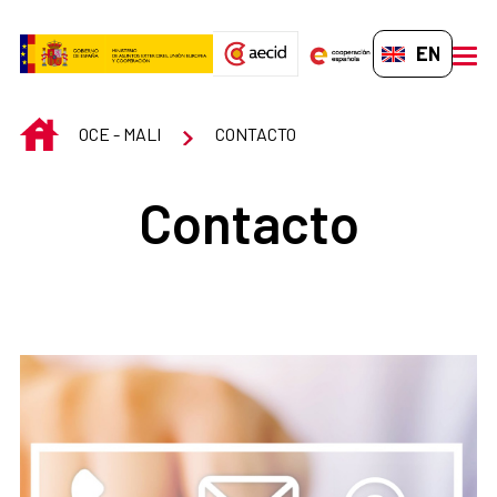
Skip to Main Content
EN-GB
men
INICIO
OCE - MALI
CONTACTO
Contacto