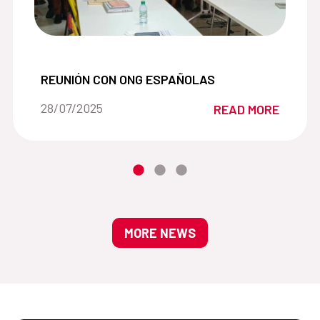
mako:
REUNIÓN CON ONG ESPAÑOLAS:
REUNIÓN CON ONG ESPAÑOLAS
Date of the news::
28/07/2025
READ MORE
MORE NEWS