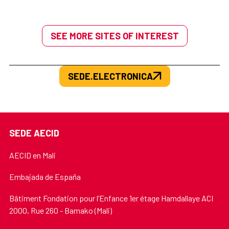
SEE MORE SITES OF INTEREST
SEDE.ELECTRONICA
SEDE AECID
AECID en Mali
Embajada de España
Bâtiment Fondation pour l’Enfance 1er étage Hamdallaye ACI
2000, Rue 260 - Bamako (Mali)