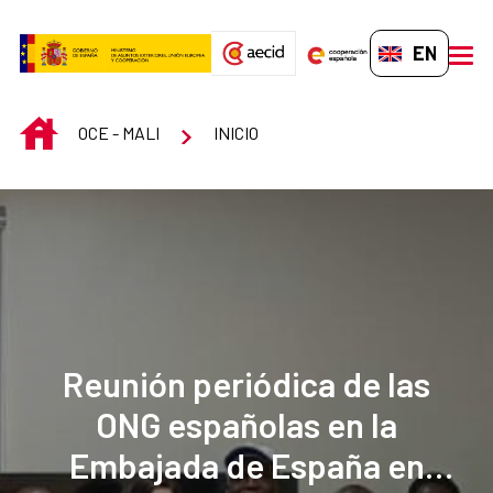
Skip to Main Content
EN-GB
men
INICIO
OCE - MALI
INICIO
Reunión periódica de las
ONG españolas en la
Embajada de España en