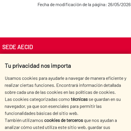
Fecha de modificación de la página: 26/05/2026
SEDE AECID
Av. Reyes Católicos 4 - 28040 Madrid
Tu privacidad nos importa
Tel. +34 900 20 30 54​​​​​​​
centro.informacion@aecid.es
Usamos cookies para ayudarle a navegar de manera eficiente y
realizar ciertas funciones. Encontrará información detallada
sobre cada una de las cookies en las políticas de cookies.
AECID
WHERE DO WE COOPERATE?
Las cookies categorizadas como
técnicas
se guardan en su
SPANISH HUMANITARIAN
PRESS ROOM
navegador, ya que son esenciales para permitir las
ACTION
funcionalidades básicas del sitio web.
También utilizamos
cookies de terceros
que nos ayudan a
CULTURE AND SCIENCE
LIBRARY
analizar cómo usted utiliza este sitio web, guardar sus