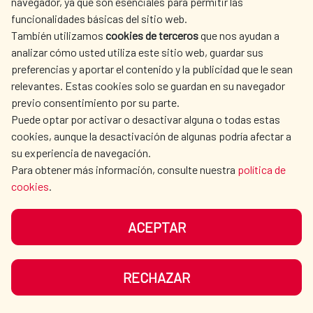
La Red de Escuelas Asociadas de la
navegador, ya que son esenciales para permitir las
funcionalidades básicas del sitio web.
UNESCO refuerza su papel
También utilizamos
cookies de terceros
que nos ayudan a
estratégico en la educación frente
analizar cómo usted utiliza este sitio web, guardar sus
preferencias y aportar el contenido y la publicidad que le sean
a los nuevos retos globales
relevantes. Estas cookies solo se guardan en su navegador
previo consentimiento por su parte.
La Red de Escuelas Asociadas de la
Puede optar por activar o desactivar alguna o todas estas
UNESCO refuerza su papel estratégico en la
cookies, aunque la desactivación de algunas podría afectar a
su experiencia de navegación.
educación frente a los nuevos retos
Para obtener más información, consulte nuestra
política de
globales La Red estrena un espacio
cookies
.
permanente de decisión en el Pleno de la...
Acción cultural
|
Educación
|
Cultura para el Desarrollo
|
ACEPTAR
Cooperación Española
|
LEER MÁS
RECHAZAR