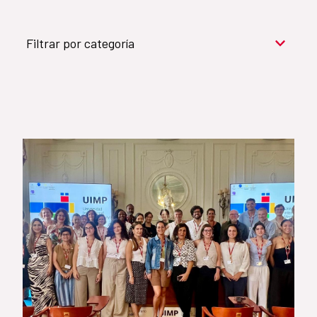
Filtrar por categoría
Cooperación para el desarrollo (909)
Cultura y desarrollo (744)
Acción humanitaria (531)
Objetivos de Desarrollo Sostenible (524)
Género (500)
AMÉRICA LATINA Y CARIBE (490)
España (486)
Agua y saneamiento (333)
Salud (265)
Educación (225)