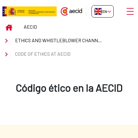
Skip to Main Content
Open
EN-GB
Code of Ethics at Aecid
INICIO
AECID
ETHICS AND WHISTLEBLOWER CHANNEL
CODE OF ETHICS AT AECID
Código ético en la AECID