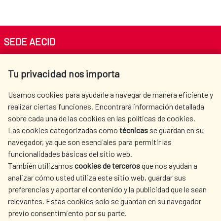
SEDE AECID
Av. Reyes Católicos 4 - 28040 Madrid
Tu privacidad nos importa
Tel. +34 900 20 30 54​​​​​​​
centro.informacion@aecid.es
Usamos cookies para ayudarle a navegar de manera eficiente y
realizar ciertas funciones. Encontrará información detallada
sobre cada una de las cookies en las políticas de cookies.
AECID
WHERE DO WE COOPERATE?
Las cookies categorizadas como
técnicas
se guardan en su
SPANISH HUMANITARIAN
PRESS ROOM
navegador, ya que son esenciales para permitir las
ACTION
funcionalidades básicas del sitio web.
CULTURE AND SCIENCE
LIBRARY
También utilizamos
cookies de terceros
que nos ayudan a
analizar cómo usted utiliza este sitio web, guardar sus
preferencias y aportar el contenido y la publicidad que le sean
relevantes. Estas cookies solo se guardan en su navegador
previo consentimiento por su parte.