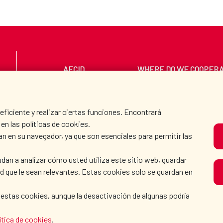
AECID
WHERE DO WE COOPER
PRESS ROOM
CULTURE AND SCIEN
iciente y realizar ciertas funciones. Encontrará
en las políticas de cookies.
an en su navegador, ya que son esenciales para permitir las
O
dan a analizar cómo usted utiliza este sitio web, guardar
dad que le sean relevantes. Estas cookies solo se guardan en
 estas cookies, aunque la desactivación de algunas podría
KIE POLICY
|
BROWSING GUIDE
|
ACCESSIBILITY
|
S
ítica de cookies
.