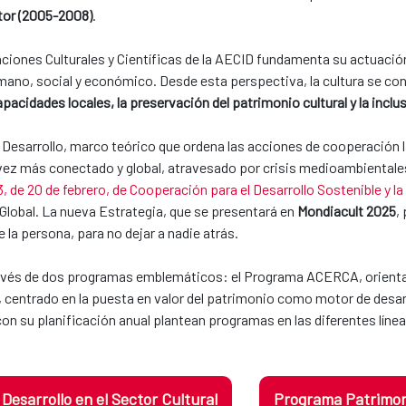
ctor (2005-2008)
.
aciones Culturales y Científicas de la AECID fundamenta su actuació
umano, social y económico. Desde esta perspectiva, la cultura se co
pacidades locales, la preservación del patrimonio cultural y la inclu
 Desarrollo, marco teórico que ordena las acciones de cooperación l
z más conectado y global, atravesado por crisis medioambientales y
, de 20 de febrero, de Cooperación para el Desarrollo Sostenible y la
 Global. La nueva Estrategia, que se presentará en
Mondiacult 2025
,
e la persona, para no dejar a nadie atrás.
 través de dos programas emblemáticos: el Programa ACERCA, orientad
o, centrado en la puesta en valor del patrimonio como motor de desarr
con su planificación anual plantean programas en las diferentes línea
esarrollo en el Sector Cultural
Programa Patrimoni