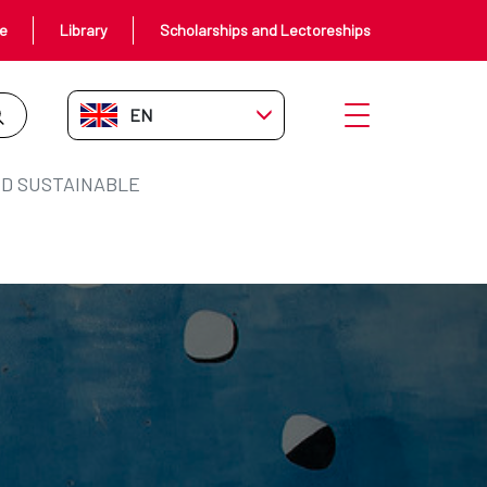
ce
Library
Scholarships and Lectoreships
EN-GB
Open menu
D SUSTAINABLE