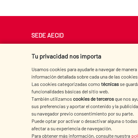
SEDE AECID
Av. Reyes Católicos 4 - 28040 Madrid
Tel. +34 900 20 30 54​​​​​​​
Tu privacidad nos importa
centro.informacion@aecid.es
Usamos cookies para ayudarle a navegar de manera ef
información detallada sobre cada una de las cookies 
Las cookies categorizadas como
técnicas
se guard
funcionalidades básicas del sitio web.
También utilizamos
cookies de terceros
que nos ayu
sus preferencias y aportar el contenido y la publici
su navegador previo consentimiento por su parte.
Puede optar por activar o desactivar alguna o todas
afectar a su experiencia de navegación.
TERMS OF USE
|
DATA PROTECTION
|
COO
Para obtener más información, consulte nuestra
pol