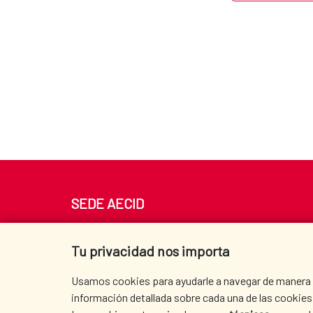
SEDE AECID
Av. Reyes Católicos 4 - 28040 Madrid
Tel. +34 900 20 30 54​​​​​​​
Tu privacidad nos importa
centro.informacion@aecid.es
Usamos cookies para ayudarle a navegar de manera ef
información detallada sobre cada una de las cookies 