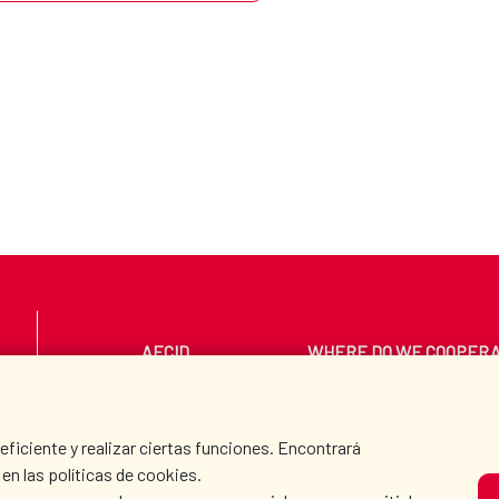
AECID
WHERE DO WE COOPER
PRESS ROOM
CULTURE AND SCIEN
iciente y realizar ciertas funciones. Encontrará
en las políticas de cookies.