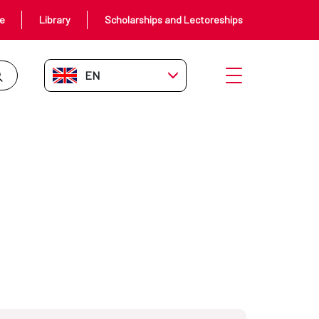
ce
Library
Scholarships and Lectoreships
EN-GB
Open menu