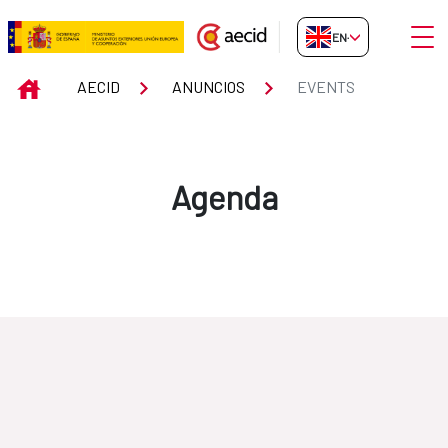
Skip to Main Content
Open
EN-GB
Events
INICIO
AECID
ANUNCIOS
EVENTS
Agenda