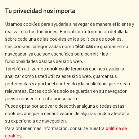
Av. Reyes Católicos 4 - 28040 Madrid
Tu privacidad nos importa
Tel. +34 900 20 30 54​​​​​​​
centro.informacion@aecid.es
Usamos cookies para ayudarle a navegar de manera eficiente y
realizar ciertas funciones. Encontrará información detallada
sobre cada una de las cookies en las políticas de cookies.
AECID
WHERE DO WE COOPERATE?
Las cookies categorizadas como
técnicas
se guardan en su
SPANISH HUMANITARIAN
PRESS ROOM
navegador, ya que son esenciales para permitir las
ACTION
funcionalidades básicas del sitio web.
CULTURE AND SCIENCE
LIBRARY
También utilizamos
cookies de terceros
que nos ayudan a
analizar cómo usted utiliza este sitio web, guardar sus
preferencias y aportar el contenido y la publicidad que le sean
relevantes. Estas cookies solo se guardan en su navegador
previo consentimiento por su parte.
Puede optar por activar o desactivar alguna o todas estas
OUR SOCIAL MEDIA
cookies, aunque la desactivación de algunas podría afectar a
su experiencia de navegación.
Para obtener más información, consulte nuestra
política de
cookies
.