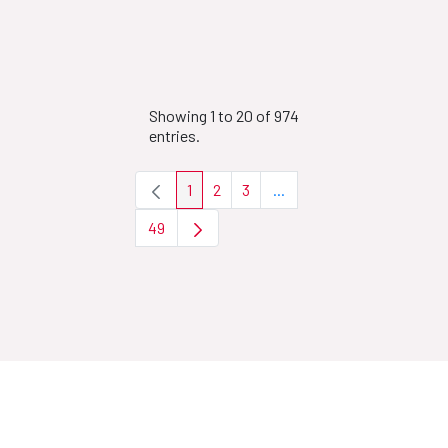
Showing 1 to 20 of 974
entries.
1
2
3
...
Page
Page
Page
Intermediate Pages Use T
49
Page