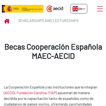
Skip to Main Content
Open
EN-GB
Scholarships and Lectureships
INICIO
SCHOLARSHIPS AND LECTURESHIPS
Becas Cooperación Española
MAEC-AECID
La Cooperación Española y las instituciones que la integran
(
AECID
,
Fundación Carolina​
,
FIAP​
) apuestan de manera
decidida por la capacitación tanto de españoles como de
ciudadanos de países socios, ofreciendo oportunidades