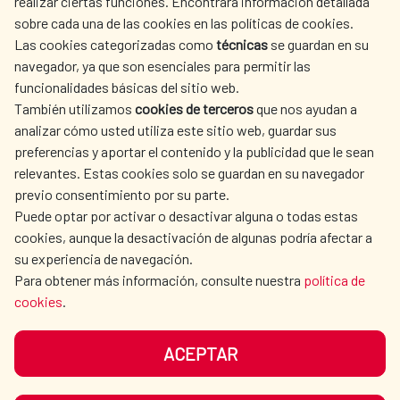
realizar ciertas funciones. Encontrará información detallada
sobre cada una de las cookies en las políticas de cookies.
AECID
WHERE DO WE COOPERATE?
Las cookies categorizadas como
técnicas
se guardan en su
SPANISH HUMANITARIAN
PRESS ROOM
navegador, ya que son esenciales para permitir las
ACTION
funcionalidades básicas del sitio web.
CULTURE AND SCIENCE
LIBRARY
También utilizamos
cookies de terceros
que nos ayudan a
analizar cómo usted utiliza este sitio web, guardar sus
preferencias y aportar el contenido y la publicidad que le sean
relevantes. Estas cookies solo se guardan en su navegador
previo consentimiento por su parte.
Puede optar por activar o desactivar alguna o todas estas
OUR SOCIAL MEDIA
cookies, aunque la desactivación de algunas podría afectar a
su experiencia de navegación.
Para obtener más información, consulte nuestra
política de
cookies
.
ACEPTAR
TERMS OF USE
DATA PROTECTION
COOKIE POLICY
BROWSING GUIDE