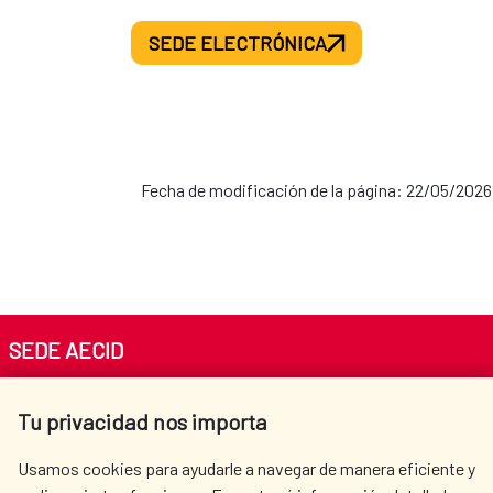
SEDE ELECTRÓNICA
Fecha de modificación de la página: 22/05/2026
SEDE AECID
Av. Reyes Católicos 4 - 28040 Madrid
Tu privacidad nos importa
Tel. +34 900 20 30 54​​​​​​​
centro.informacion@aecid.es
Usamos cookies para ayudarle a navegar de manera eficiente y