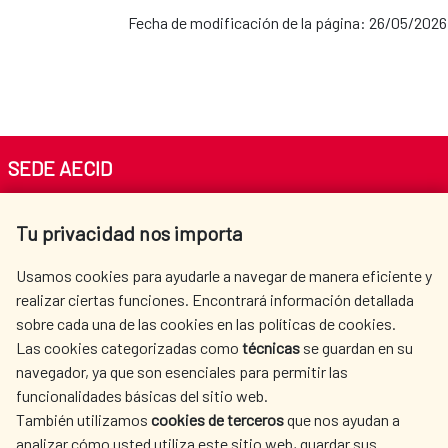
Fecha de modificación de la página: 26/05/2026
SEDE AECID
Av. Reyes Católicos 4 - 28040 Madrid
Tu privacidad nos importa
Tel. +34 900 20 30 54​​​​​​​
centro.informacion@aecid.es
Usamos cookies para ayudarle a navegar de manera eficiente y
realizar ciertas funciones. Encontrará información detallada
sobre cada una de las cookies en las políticas de cookies.
AECID
WHERE DO WE COOPERATE?
Las cookies categorizadas como
técnicas
se guardan en su
SPANISH HUMANITARIAN
PRESS ROOM
navegador, ya que son esenciales para permitir las
ACTION
funcionalidades básicas del sitio web.
CULTURE AND SCIENCE
LIBRARY
También utilizamos
cookies de terceros
que nos ayudan a
analizar cómo usted utiliza este sitio web, guardar sus