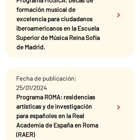
Programa MUSICA: becas de
formación musical de
Saber má
excelencia para ciudadanos
iberoamericanos en la Escuela
Superior de Música Reina Sofía
de Madrid.
Fecha de publicación:
25/01/2024
Programa ROMA: residencias
Saber má
artísticas y de investigación
para españoles en la Real
Academia de España en Roma
(RAER)