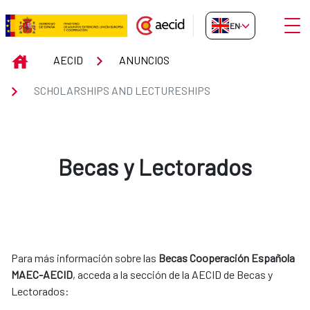
Skip to Main Content
Open
EN-GB
Scholarships and Lectureships
INICIO
AECID
ANUNCIOS
SCHOLARSHIPS AND LECTURESHIPS
Becas y Lectorados
Para más información sobre las
Becas Cooperación Española
MAEC-AECID
, acceda a la sección de la AECID de Becas y
Lectorados: