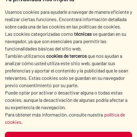
centro.informacion@aecid.es
Usamos cookies para ayudarle a navegar de manera eficiente y
realizar ciertas funciones. Encontrará información detallada
sobre cada una de las cookies en las políticas de cookies.
AECID
WHERE DO WE COOPERATE?
Las cookies categorizadas como
técnicas
se guardan en su
SPANISH HUMANITARIAN
PRESS ROOM
navegador, ya que son esenciales para permitir las
ACTION
funcionalidades básicas del sitio web.
CULTURE AND SCIENCE
LIBRARY
También utilizamos
cookies de terceros
que nos ayudan a
analizar cómo usted utiliza este sitio web, guardar sus
preferencias y aportar el contenido y la publicidad que le sean
relevantes. Estas cookies solo se guardan en su navegador
previo consentimiento por su parte.
Puede optar por activar o desactivar alguna o todas estas
OUR SOCIAL MEDIA
cookies, aunque la desactivación de algunas podría afectar a
su experiencia de navegación.
Para obtener más información, consulte nuestra
política de
cookies
.