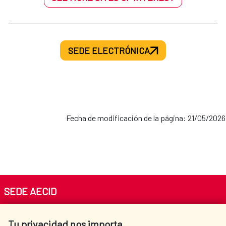
SEDE ELECTRÓNICA
Fecha de modificación de la página: 21/05/2026
SEDE AECID
Av. Reyes Católicos 4 - 28040 Madrid
Tu privacidad nos importa
Tel. +34 900 20 30 54​​​​​​​