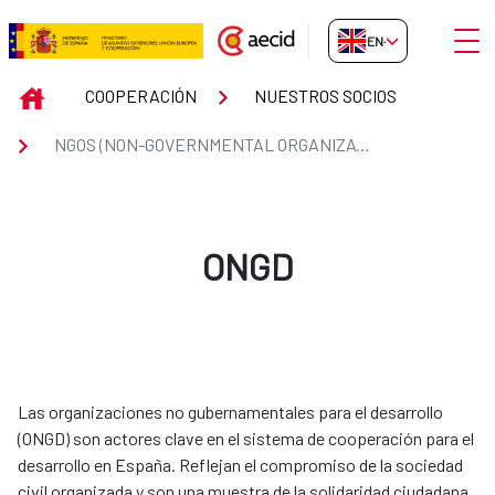
Skip to Main Content
Open
EN-GB
NGOS (NON-GOVERNMENTAL OR
INICIO
COOPERACIÓN
NUESTROS SOCIOS
NGOS (NON-GOVERNMENTAL ORGANIZATIONS)
ONGD
Las organizaciones no gubernamentales para el desarrollo
(ONGD) son actores clave en el sistema de cooperación para el
desarrollo en España. Reflejan el compromiso de la sociedad
civil organizada y son una muestra de la solidaridad ciudadana.