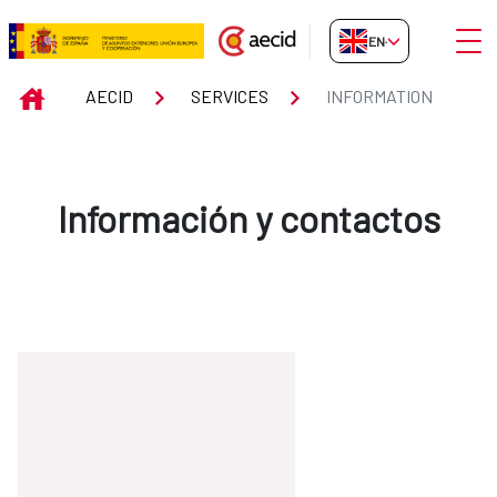
Skip to Main Content
Open
EN-GB
INFORMATION
INICIO
AECID
SERVICES
INFORMATION
Información y contactos