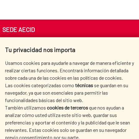
SEDE AECID
Av. Reyes Católicos 4 - 28040 Madrid
Tu privacidad nos importa
Tel. +34 900 20 30 54​​​​​​​
centro.informacion@aecid.es
Usamos cookies para ayudarle a navegar de manera eficiente y
realizar ciertas funciones. Encontrará información detallada
sobre cada una de las cookies en las políticas de cookies.
AECID
WHERE DO WE COOPERATE?
Las cookies categorizadas como
técnicas
se guardan en su
SPANISH HUMANITARIAN
PRESS ROOM
navegador, ya que son esenciales para permitir las
ACTION
funcionalidades básicas del sitio web.
CULTURE AND SCIENCE
LIBRARY
También utilizamos
cookies de terceros
que nos ayudan a
analizar cómo usted utiliza este sitio web, guardar sus
preferencias y aportar el contenido y la publicidad que le sean
relevantes. Estas cookies solo se guardan en su navegador
previo consentimiento por su parte.