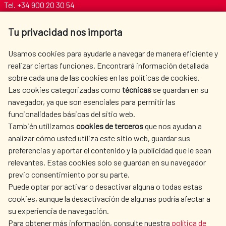
Tel. +34 900 20 30 54​​​​​​​
centro.informacion@aecid.es
Tu privacidad nos importa
AECID
WHERE DO WE COOPERATE?
Usamos cookies para ayudarle a navegar de manera eficiente y
realizar ciertas funciones. Encontrará información detallada
SPANISH HUMANITARIAN
PRESS ROOM
sobre cada una de las cookies en las políticas de cookies.
ACTION
Las cookies categorizadas como
técnicas
se guardan en su
CULTURE AND SCIENCE
LIBRARY
navegador, ya que son esenciales para permitir las
funcionalidades básicas del sitio web.
También utilizamos
cookies de terceros
que nos ayudan a
analizar cómo usted utiliza este sitio web, guardar sus
preferencias y aportar el contenido y la publicidad que le sean
relevantes. Estas cookies solo se guardan en su navegador
OUR SOCIAL MEDIA
previo consentimiento por su parte.
Puede optar por activar o desactivar alguna o todas estas
cookies, aunque la desactivación de algunas podría afectar a
su experiencia de navegación.
Para obtener más información, consulte nuestra
política de