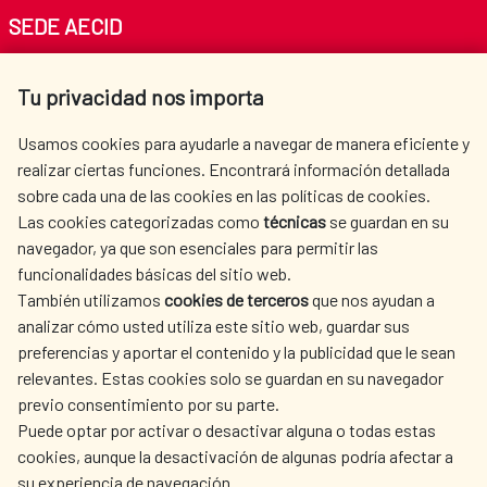
SEDE AECID
Av. Reyes Católicos 4 - 28040 Madrid
Tu privacidad nos importa
Tel. +34 900 20 30 54​​​​​​​
centro.informacion@aecid.es
Usamos cookies para ayudarle a navegar de manera eficiente y
realizar ciertas funciones. Encontrará información detallada
sobre cada una de las cookies en las políticas de cookies.
AECID
WHERE DO WE COOPERATE?
Las cookies categorizadas como
técnicas
se guardan en su
SPANISH HUMANITARIAN
PRESS ROOM
navegador, ya que son esenciales para permitir las
ACTION
funcionalidades básicas del sitio web.
CULTURE AND SCIENCE
LIBRARY
También utilizamos
cookies de terceros
que nos ayudan a
analizar cómo usted utiliza este sitio web, guardar sus
preferencias y aportar el contenido y la publicidad que le sean
relevantes. Estas cookies solo se guardan en su navegador
previo consentimiento por su parte.
Puede optar por activar o desactivar alguna o todas estas
OUR SOCIAL MEDIA
cookies, aunque la desactivación de algunas podría afectar a
su experiencia de navegación.