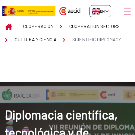
Skip to Main Content
Open
EN-GB
SCIENTIFIC DIPLOMACY
INICIO
COOPERACIÓN
COOPERATION SECTORS
CULTURA Y CIENCIA
SCIENTIFIC DIPLOMACY
Diplomacia científica,
tecnológica y de