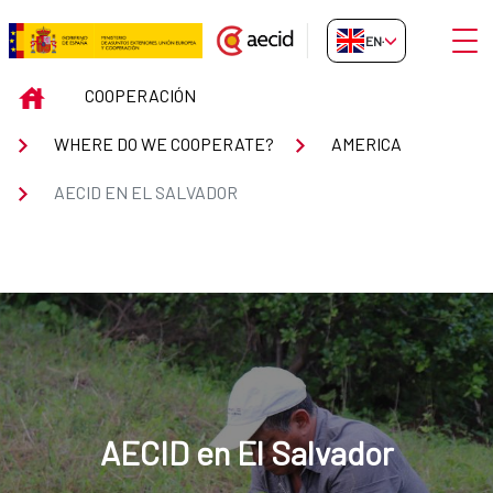
Skip to Main Content
Open
EN-GB
AECID en El Salvador
INICIO
COOPERACIÓN
WHERE DO WE COOPERATE?
AMERICA
AECID EN EL SALVADOR
AECID en El Salvador