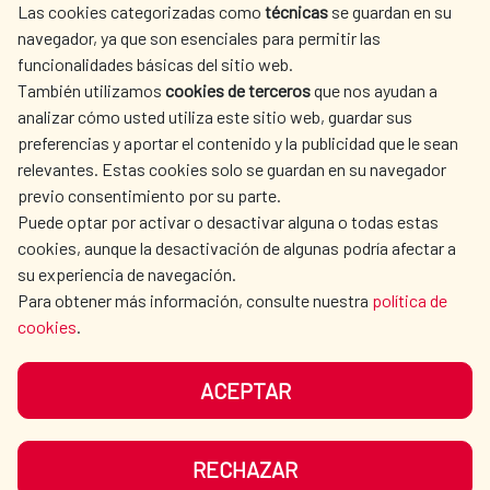
Las cookies categorizadas como
técnicas
se guardan en su
SPANISH HUMANITARIAN
PRESS ROOM
navegador, ya que son esenciales para permitir las
ACTION
funcionalidades básicas del sitio web.
También utilizamos
cookies de terceros
que nos ayudan a
CULTURE AND SCIENCE
LIBRARY
analizar cómo usted utiliza este sitio web, guardar sus
preferencias y aportar el contenido y la publicidad que le sean
relevantes. Estas cookies solo se guardan en su navegador
previo consentimiento por su parte.
Puede optar por activar o desactivar alguna o todas estas
OUR SOCIAL MEDIA
cookies, aunque la desactivación de algunas podría afectar a
su experiencia de navegación.
Para obtener más información, consulte nuestra
política de
cookies
.
ACEPTAR
TERMS OF USE
DATA PROTECTION
COOKIE POLICY
BROWSING GUIDE
RECHAZAR
ACCESSIBILITY
SITEMAP