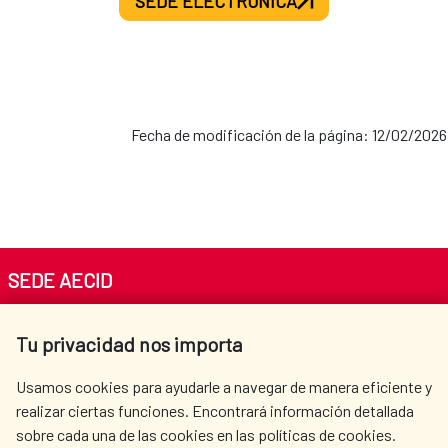
SEDE ELECTRÓNICA
Fecha de modificación de la página: 12/02/2026
SEDE AECID
Av. Reyes Católicos 4 - 28040 Madrid
Tu privacidad nos importa
Tel. +34 900 20 30 54​​​​​​​
centro.informacion@aecid.es
Usamos cookies para ayudarle a navegar de manera eficiente y
realizar ciertas funciones. Encontrará información detallada
sobre cada una de las cookies en las políticas de cookies.
AECID
WHERE DO WE COOPERATE?