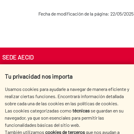
Fecha de modificación de la página: 22/05/2025
SEDE AECID
Av. Reyes Católicos 4 - 28040 Madrid
Tu privacidad nos importa
Tel. +34 900 20 30 54​​​​​​​
centro.informacion@aecid.es
Usamos cookies para ayudarle a navegar de manera eficiente y
realizar ciertas funciones. Encontrará información detallada
sobre cada una de las cookies en las políticas de cookies.
AECID
WHERE DO WE COOPERATE?
Las cookies categorizadas como
técnicas
se guardan en su
SPANISH HUMANITARIAN
PRESS ROOM
navegador, ya que son esenciales para permitir las
ACTION
funcionalidades básicas del sitio web.
También utilizamos
cookies de terceros
que nos ayudan a
CULTURE AND SCIENCE
LIBRARY