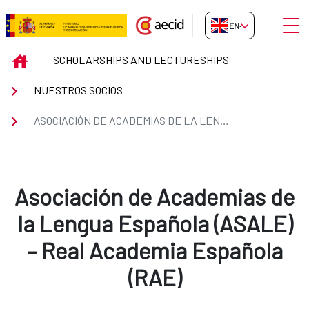
Skip to Main Content
Open
EN-GB
Asociación de Academias de la 
INICIO
SCHOLARSHIPS AND LECTURESHIPS
NUESTROS SOCIOS
ASOCIACIÓN DE ACADEMIAS DE LA LENGUA – REAL ACADEMIA ESPAÑOLA
Asociación de Academias de
la Lengua Española (ASALE)
– Real Academia Española
(RAE)