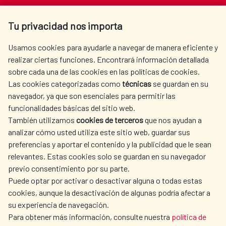
Av. Reyes Católicos 4 - 28040 Madrid
Tu privacidad nos importa
Tel. +34 900 20 30 54​​​​​​​
centro.informacion@aecid.es
Usamos cookies para ayudarle a navegar de manera eficiente y
realizar ciertas funciones. Encontrará información detallada
sobre cada una de las cookies en las políticas de cookies.
AECID
WHERE DO WE COOPERATE?
Las cookies categorizadas como
técnicas
se guardan en su
SPANISH HUMANITARIAN
PRESS ROOM
navegador, ya que son esenciales para permitir las
ACTION
funcionalidades básicas del sitio web.
CULTURE AND SCIENCE
LIBRARY
También utilizamos
cookies de terceros
que nos ayudan a
analizar cómo usted utiliza este sitio web, guardar sus
preferencias y aportar el contenido y la publicidad que le sean
relevantes. Estas cookies solo se guardan en su navegador
previo consentimiento por su parte.
Puede optar por activar o desactivar alguna o todas estas
OUR SOCIAL MEDIA
cookies, aunque la desactivación de algunas podría afectar a
su experiencia de navegación.
Para obtener más información, consulte nuestra
política de