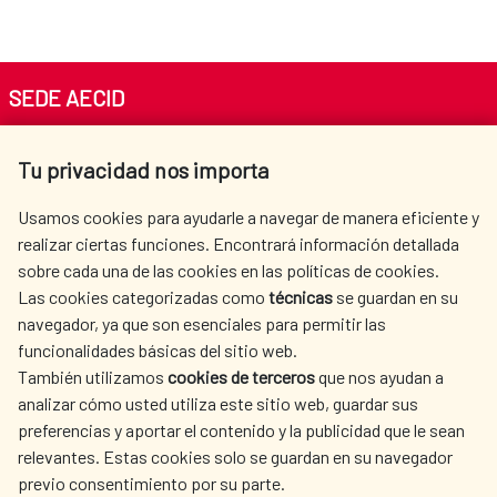
SEDE AECID
Av. Reyes Católicos 4 - 28040 Madrid
Tu privacidad nos importa
Tel. +34 900 20 30 54​​​​​​​
centro.informacion@aecid.es
Usamos cookies para ayudarle a navegar de manera eficiente y
realizar ciertas funciones. Encontrará información detallada
sobre cada una de las cookies en las políticas de cookies.
AECID
WHERE DO WE COOPERATE?
Las cookies categorizadas como
técnicas
se guardan en su
SPANISH HUMANITARIAN
PRESS ROOM
navegador, ya que son esenciales para permitir las
ACTION
funcionalidades básicas del sitio web.
CULTURE AND SCIENCE
LIBRARY
También utilizamos
cookies de terceros
que nos ayudan a
analizar cómo usted utiliza este sitio web, guardar sus
preferencias y aportar el contenido y la publicidad que le sean
relevantes. Estas cookies solo se guardan en su navegador
previo consentimiento por su parte.