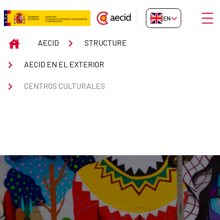
Skip to Main Content
Open
EN-GB
Centros Culturales
INICIO
AECID
STRUCTURE
AECID EN EL EXTERIOR
CENTROS CULTURALES