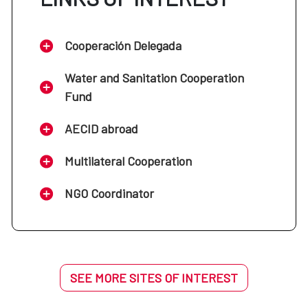
Centro Cultural de España en Montevideo:
Uruguay
Cooperación Delegada
Centro Cultural de España en Casa del
Water and Sanitation Cooperation
Soladado: Panamá
Fund
AECID abroad
Centro Cultural de España en San
Salvador: El Salvador
Multilateral Cooperation
NGO Coordinator
Centro Cultural de España en Asunción:
Paraguay
Centro Cultural de España en Santiago de
SEE MORE SITES OF INTEREST
Chile: Chile