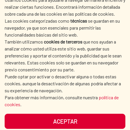
México
realizar ciertas funciones. Encontrará información detallada
sobre cada una de las cookies en las políticas de cookies.
AECID
WHERE DO WE COOPERATE?
Las cookies categorizadas como
técnicas
se guardan en su
Centro Cultural de España en Buenos
SPANISH HUMANITARIAN
PRESS ROOM
navegador, ya que son esenciales para permitir las
ACTION
Aires: Argentina
funcionalidades básicas del sitio web.
CULTURE AND SCIENCE
LIBRARY
También utilizamos
cookies de terceros
que nos ayudan a
analizar cómo usted utiliza este sitio web, guardar sus
Centro Cultural de España en Lima: Perú
preferencias y aportar el contenido y la publicidad que le sean
relevantes. Estas cookies solo se guardan en su navegador
previo consentimiento por su parte.
Puede optar por activar o desactivar alguna o todas estas
OUR SOCIAL MEDIA
cookies, aunque la desactivación de algunas podría afectar a
su experiencia de navegación.
Para obtener más información, consulte nuestra
política de
cookies
.
ACEPTAR
TERMS OF USE
DATA PROTECTION