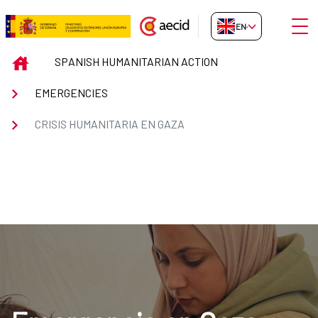
Skip to Main Content
Open
EN-GB
Crisis Humanitaria en Gaza
INICIO
SPANISH HUMANITARIAN ACTION
EMERGENCIES
CRISIS HUMANITARIA EN GAZA