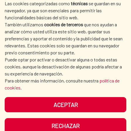
Las cookies categorizadas como
técnicas
se guardan en su
SPANISH HUMANITARIAN
PRESS ROOM
navegador, ya que son esenciales para permitir las
ACTION
funcionalidades básicas del sitio web.
CULTURE AND SCIENCE
LIBRARY
También utilizamos
cookies de terceros
que nos ayudan a
analizar cómo usted utiliza este sitio web, guardar sus
preferencias y aportar el contenido y la publicidad que le sean
relevantes. Estas cookies solo se guardan en su navegador
previo consentimiento por su parte.
Puede optar por activar o desactivar alguna o todas estas
OUR SOCIAL MEDIA
cookies, aunque la desactivación de algunas podría afectar a
su experiencia de navegación.
Para obtener más información, consulte nuestra
política de
cookies
.
ACEPTAR
TERMS OF USE
DATA PROTECTION
COOKIE POLICY
BROWSING GUIDE
RECHAZAR
ACCESSIBILITY
SITEMAP