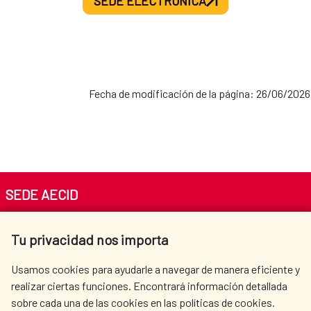
SEDE ELECTRÓNICA
Fecha de modificación de la página: 26/06/2026
SEDE AECID
Av. Reyes Católicos 4 - 28040 Madrid
Tu privacidad nos importa
Tel. +34 900 20 30 54​​​​​​​
centro.informacion@aecid.es
Usamos cookies para ayudarle a navegar de manera eficiente y
realizar ciertas funciones. Encontrará información detallada
sobre cada una de las cookies en las políticas de cookies.
AECID
WHERE DO WE COOPERATE?