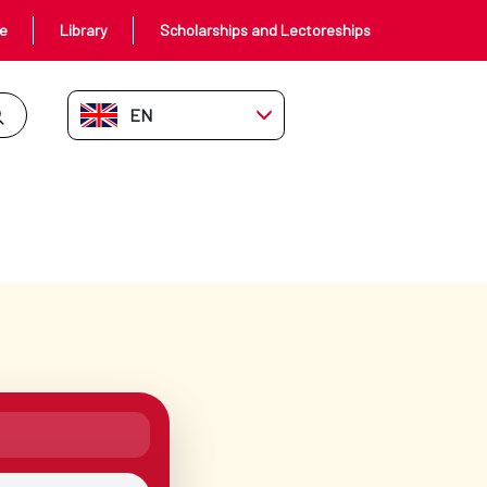
ce
Library
Scholarships and Lectoreships
EN-GB
Open menu