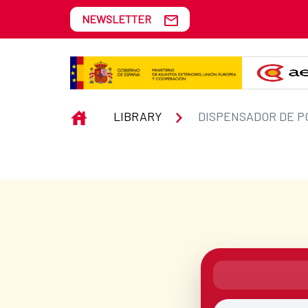
Skip to Main Content
NEWSLETTER
Dispensador de poesía
INICIO
LIBRARY
DISPENSADOR DE P