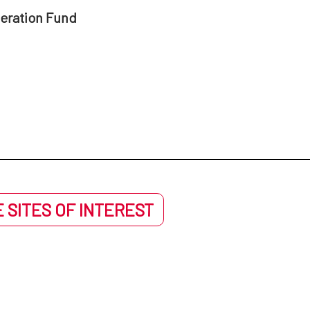
na. Población local y ejército sitiador
peration Fund
s, de Federico Madrazo (3), Ramón Mesonero Romanos (4) y Manuel A
e Londres
 SITES OF INTEREST