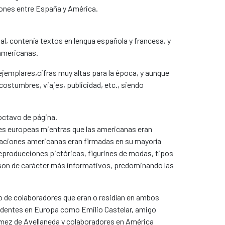
iones entre España y América.
nal, contenía textos en lengua española y francesa, y
 americanas.
ejemplares,cifras muy altas para la época, y aunque
costumbres, viajes, publicidad, etc., siendo
octavo de página.
es europeas mientras que las americanas eran
straciones americanas eran firmadas en su mayoría
reproducciones pictóricas, figurines de modas, tipos
 son de carácter más informativos, predominando las
ro de colaboradores que eran o residían en ambos
sidentes en Europa como Emilio Castelar, amigo
Gómez de Avellaneda y colaboradores en América