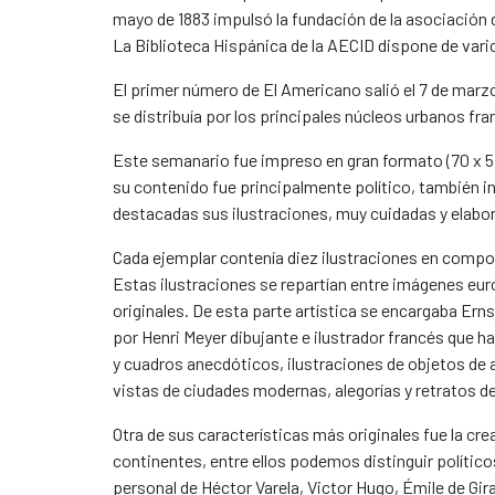
mayo de 1883 impulsó la fundación de la asociación
La Biblioteca Hispánica de la AECID dispone de vari
El primer número de El Americano salió el 7 de marzo 
se distribuía por los principales núcleos urbanos fr
Este semanario fue impreso en gran formato (70 x 57 
su contenido fue principalmente político, también inc
destacadas sus ilustraciones, muy cuidadas y elabo
Cada ejemplar contenía diez ilustraciones en compos
Estas ilustraciones se repartían entre imágenes eu
originales. De esta parte artística se encargaba Ern
por Henri Meyer dibujante e ilustrador francés que 
y cuadros anecdóticos, ilustraciones de objetos de
vistas de ciudades modernas, alegorías y retratos d
Otra de sus características más originales fue la c
continentes, entre ellos podemos distinguir políti
personal de Héctor Varela, Victor Hugo, Émile de G