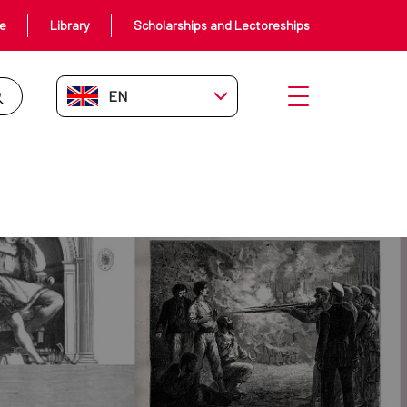
ce
Library
Scholarships and Lectoreships
EN-GB
Open menu