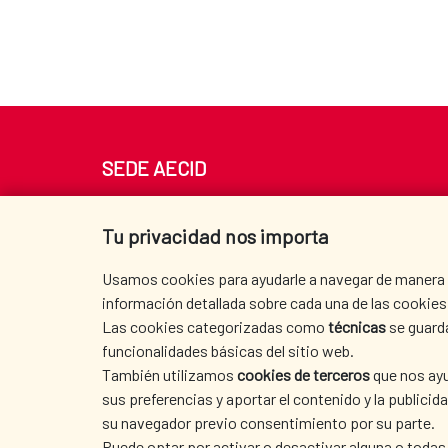
Nº 39 (14-12-1873)
Portada (fuente BNE
SEDE AECID
Av. Reyes Católicos 4 - 28040 Madrid
Tel. +34 900 20 30 54​​​​​​​
Tu privacidad nos importa
centro.informacion@aecid.es
Usamos cookies para ayudarle a navegar de manera ef
información detallada sobre cada una de las cookies 
Las cookies categorizadas como
técnicas
se guard
funcionalidades básicas del sitio web.
También utilizamos
cookies de terceros
que nos ayu
sus preferencias y aportar el contenido y la publici
su navegador previo consentimiento por su parte.
Puede optar por activar o desactivar alguna o todas