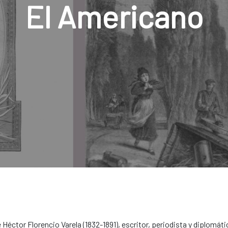
El Americano
 Héctor Florencio Varela (1832-1891), escritor, periodista y diplomát