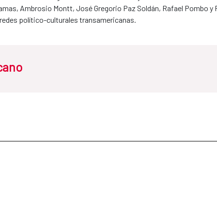
amas, Ambrosio Montt, José Gregorio Paz Soldán, Rafael Pombo y 
 redes político-culturales transamericanas.
cano
de Sarayacu en las márgenes del Amazonas