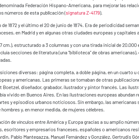
 denominada Federación Hispano-Americana, para mejorar las relac
os números de esta publlcación (
signatura Z-4179
).
de 1872 y el último el 20 de junio de 1874. Era de periodicidad sema
anceses, en Madrid y en algunas otras ciudades europeas y capitales
cm.), estructurado a 3 columnas y con una tirada inicial de 20.000 
luía secciones de literatura (una “biblioteca” de obras americanas), 
radas.
iciones diversas: página completa, a doble página, en un cuarto u 
ropeas y americanas. Las primeras se tomaban de otras publicacion
st Boetzel, diseñador, grabador, ilustrador y pintor francés. Las ilu
había vivido en Buenos Aires. En las ilustraciones europeas abundan 
 artes y episodios urbanos noticiosos. Sin embargo, las americanas
e hombres y, en menor medida, de mujeres célebres.
reación de vínculos entre América y Europa gracias a su amplio núme
cos, escritores y empresarios franceses, españoles o americanos re
irardin, Pablo Mantegazza, Manuel Fernández y González, Gertrudis 