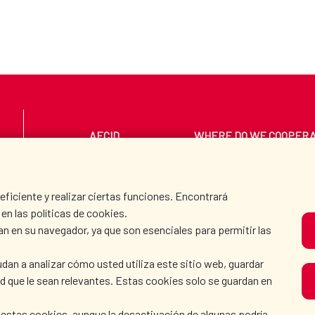
)
AECID
WHERE DO WE COOPER
PRESS ROOM
CULTURE AND SCIEN
iciente y realizar ciertas funciones. Encontrará
en las políticas de cookies.
an en su navegador, ya que son esenciales para permitir las
O
dan a analizar cómo usted utiliza este sitio web, guardar
dad que le sean relevantes. Estas cookies solo se guardan en
 estas cookies, aunque la desactivación de algunas podría