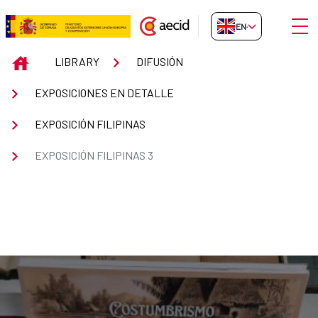
Skip to Main Content
Open
EN-GB
Exposición Filipinas 3
INICIO
LIBRARY
DIFUSIÓN
EXPOSICIONES EN DETALLE
EXPOSICIÓN FILIPINAS
EXPOSICIÓN FILIPINAS 3