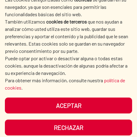
SPANISH HUMANITARIAN
PRESS ROOM
navegador, ya que son esenciales para permitir las
ACTION
funcionalidades básicas del sitio web.
CULTURE AND SCIENCE
LIBRARY
También utilizamos
cookies de terceros
que nos ayudan a
analizar cómo usted utiliza este sitio web, guardar sus
preferencias y aportar el contenido y la publicidad que le sean
relevantes. Estas cookies solo se guardan en su navegador
previo consentimiento por su parte.
Puede optar por activar o desactivar alguna o todas estas
OUR SOCIAL MEDIA
cookies, aunque la desactivación de algunas podría afectar a
su experiencia de navegación.
Para obtener más información, consulte nuestra
política de
cookies
.
ACEPTAR
TERMS OF USE
DATA PROTECTION
COOKIE POLICY
BROWSING GUIDE
RECHAZAR
ACCESSIBILITY
SITEMAP