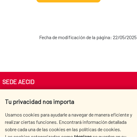
Fecha de modificación de la página: 22/05/2025
SEDE AECID
Av. Reyes Católicos 4 - 28040 Madrid
Tu privacidad nos importa
Tel. +34 900 20 30 54​​​​​​​
centro.informacion@aecid.es
Usamos cookies para ayudarle a navegar de manera eficiente y
realizar ciertas funciones. Encontrará información detallada
sobre cada una de las cookies en las políticas de cookies.
AECID
WHERE DO WE COOPERATE?
Las cookies categorizadas como
técnicas
se guardan en su