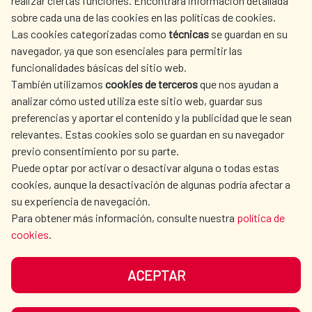
realizar ciertas funciones. Encontrará información detallada
sobre cada una de las cookies en las políticas de cookies.
AECID
WHERE DO WE COOPERATE?
Las cookies categorizadas como
técnicas
se guardan en su
SPANISH HUMANITARIAN
PRESS ROOM
navegador, ya que son esenciales para permitir las
ACTION
funcionalidades básicas del sitio web.
CULTURE AND SCIENCE
LIBRARY
También utilizamos
cookies de terceros
que nos ayudan a
analizar cómo usted utiliza este sitio web, guardar sus
preferencias y aportar el contenido y la publicidad que le sean
relevantes. Estas cookies solo se guardan en su navegador
previo consentimiento por su parte.
Puede optar por activar o desactivar alguna o todas estas
OUR SOCIAL MEDIA
cookies, aunque la desactivación de algunas podría afectar a
su experiencia de navegación.
Para obtener más información, consulte nuestra
política de
cookies
.
ACEPTAR
TERMS OF USE
DATA PROTECTION
COOKIE POLICY
BROWSING GUIDE