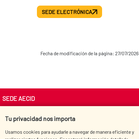
SEDE ELECTRÓNICA
Fecha de modificación de la página: 27/07/2026
SEDE AECID
Av. Reyes Católicos 4 - 28040 Madrid
Tu privacidad nos importa
Tel. +34 900 20 30 54​​​​​​​
centro.informacion@aecid.es
Usamos cookies para ayudarle a navegar de manera eficiente y