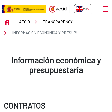
Skip to Main Content
Open
EN-GB
Información económica y presup
INICIO
AECID
TRANSPARENCY
INFORMACIÓN ECONÓMICA Y PRESUPUESTARIA
Información económica y
presupuestaria
CONTRATOS