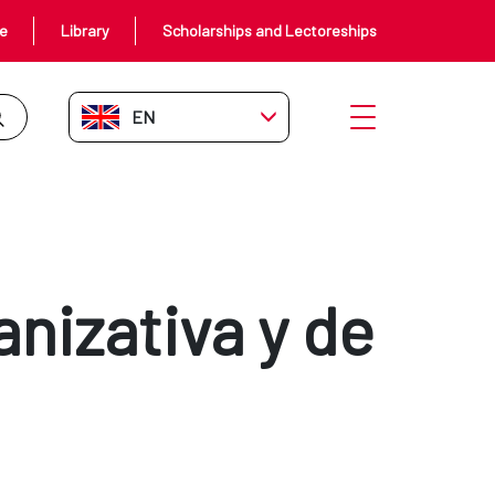
ce
Library
Scholarships and Lectoreships
EN-GB
Open menu
anizativa y de