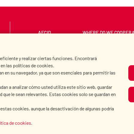
AECID
WHERE DO WE COOPER
PRESS ROOM
CULTURE AND SCIEN
iciente y realizar ciertas funciones. Encontrará
en las políticas de cookies.
an en su navegador, ya que son esenciales para permitir las
O
dan a analizar cómo usted utiliza este sitio web, guardar
dad que le sean relevantes. Estas cookies solo se guardan en
 estas cookies, aunque la desactivación de algunas podría
KIE POLICY
|
BROWSING GUIDE
|
ACCESSIBILITY
|
S
ítica de cookies
.