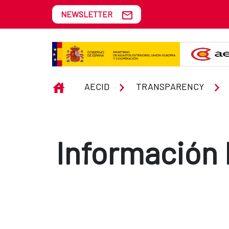
Skip to Main Content
NEWSLETTER
Información Institucional, Organi
INICIO
AECID
TRANSPARENCY
Información I