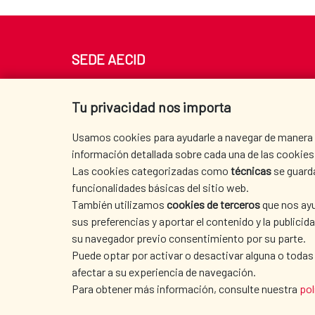
SEDE AECID
Av. Reyes Católicos 4 - 28040 Madrid
Tel. +34 900 20 30 54​​​​​​​
Tu privacidad nos importa
centro.informacion@aecid.es
Usamos cookies para ayudarle a navegar de manera ef
información detallada sobre cada una de las cookies 
Las cookies categorizadas como
técnicas
se guard
funcionalidades básicas del sitio web.
También utilizamos
cookies de terceros
que nos ayu
sus preferencias y aportar el contenido y la publici
su navegador previo consentimiento por su parte.
Puede optar por activar o desactivar alguna o todas
afectar a su experiencia de navegación.
TERMS OF USE
|
DATA PROTECTION
|
COO
Para obtener más información, consulte nuestra
pol