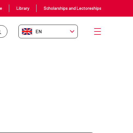
ce
Library
Scholarships and Lectoreships
EN-GB
Open menu