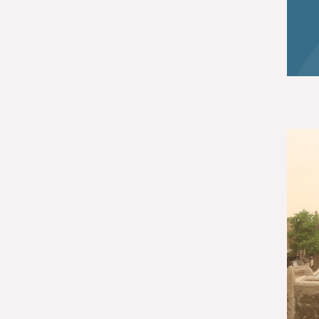
Género (500)
AMÉRICA LATINA Y
CARIBE (490)
España (486)
Agua y saneamiento
(333)
Salud (265)
Educación (225)