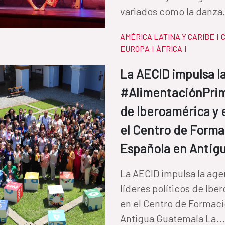
variados como la danza.
AMÉRICA LATINA Y CARIBE
|
C
EUROPA
|
ÁFRICA
|
La AECID impulsa l
#AlimentaciónPrime
de Iberoamérica y 
el Centro de Forma
Española en Antig
La AECID impulsa la ag
líderes políticos de Ibe
en el Centro de Formac
Antigua Guatemala La..