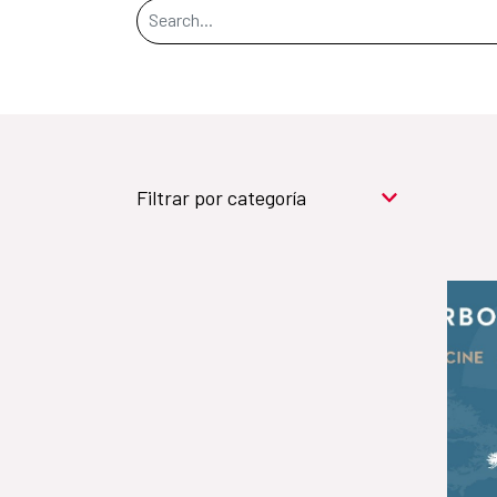
Search Bar
Filtrar por categoría
Cooperación para el
desarrollo (909)
Cultura y desarrollo
(744)
Acción humanitaria
(531)
Objetivos de
Desarrollo Sostenible (524)