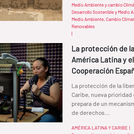
Medio Ambiente y cambio Clim
Desarrollo Sostenible y Medio 
Medio Ambiente, Cambio Climát
Renovables
|
La protección de la
América Latina y el
Cooperación Espa
La protección de la libe
Caribe, nueva prioridad
prepara de un mecanism
de derechos...
AMÉRICA LATINA Y CARIBE
|