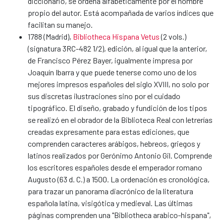
diccionario, se ordena alfabéticamente por el nombre
propio del autor. Está acompañada de varios índices que
facilitan su manejo.
1788 (Madrid),
Bibliotheca Hispana Vetus
(2 vols.)
(signatura 3RC-482 1/2), edición, al igual que la anterior,
de Francisco Pérez Bayer, igualmente impresa por
Joaquín Ibarra y que puede tenerse como uno de los
mejores impresos españoles del siglo XVIII, no solo por
sus discretas ilustraciones sino por el cuidado
tipográfico. El diseño, grabado y fundición de los tipos
se realizó en el obrador de la Biblioteca Real con letrerías
creadas expresamente para estas ediciones, que
comprenden caracteres arábigos, hebreos, griegos y
latinos realizados por Gerónimo Antonio Gil. Comprende
los escritores españoles desde el emperador romano
Augusto (63 d. C.) a 1500. La ordenación es cronológica,
para trazar un panorama diacrónico de la literatura
española latina, visigótica y medieval. Las últimas
páginas comprenden una "Bibliotheca arabico-hispana",