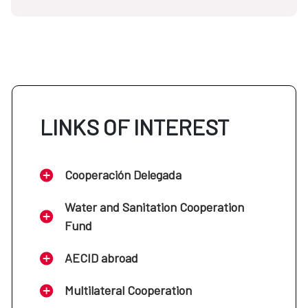
3RC-483 1/2
​​​​​​​Bibliotheca Hispana Nova (2 v.)
(Madrid, 1783-1788)
LINKS OF INTEREST
Cooperación Delegada
3RC-482 1/2
Bibliotheca Hispana Vetus (2 v.)
Water and Sanitation Cooperation
(Madrid, 1788)
Fund
AECID abroad
1C-3650b 1/2
Multilateral Cooperation
​​​​​​​Bibliotheca Hispana nova (2 v.)
(facsímil de la ed. de 1783-1788)