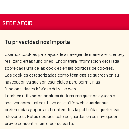
SEDE AECID
Av. Reyes Católicos 4 - 28040 Madrid
Tu privacidad nos importa
Tel. +34 900 20 30 54​​​​​​​
centro.informacion@aecid.es
Usamos cookies para ayudarle a navegar de manera eficiente y
realizar ciertas funciones. Encontrará información detallada
sobre cada una de las cookies en las políticas de cookies.
AECID
WHERE DO WE COOPERATE?
Las cookies categorizadas como
técnicas
se guardan en su
SPANISH HUMANITARIAN
PRESS ROOM
navegador, ya que son esenciales para permitir las
ACTION
funcionalidades básicas del sitio web.
CULTURE AND SCIENCE
LIBRARY
También utilizamos
cookies de terceros
que nos ayudan a
analizar cómo usted utiliza este sitio web, guardar sus
preferencias y aportar el contenido y la publicidad que le sean
relevantes. Estas cookies solo se guardan en su navegador
previo consentimiento por su parte.