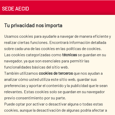
SEDE AECID
Av. Reyes Católicos 4 - 28040 Madrid
Tu privacidad nos importa
Tel. +34 900 20 30 54​​​​​​​
centro.informacion@aecid.es
Usamos cookies para ayudarle a navegar de manera eficiente y
realizar ciertas funciones. Encontrará información detallada
sobre cada una de las cookies en las políticas de cookies.
AECID
WHERE DO WE COOPERATE?
Las cookies categorizadas como
técnicas
se guardan en su
SPANISH HUMANITARIAN
PRESS ROOM
navegador, ya que son esenciales para permitir las
ACTION
funcionalidades básicas del sitio web.
CULTURE AND SCIENCE
LIBRARY
También utilizamos
cookies de terceros
que nos ayudan a
analizar cómo usted utiliza este sitio web, guardar sus
preferencias y aportar el contenido y la publicidad que le sean
relevantes. Estas cookies solo se guardan en su navegador
previo consentimiento por su parte.
Puede optar por activar o desactivar alguna o todas estas
OUR SOCIAL MEDIA
cookies, aunque la desactivación de algunas podría afectar a