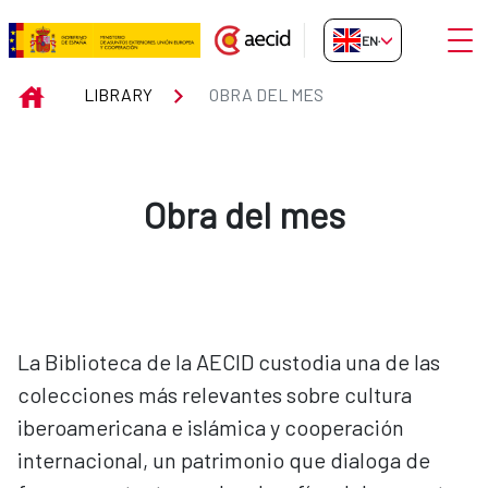
Skip to Main Content
Open
EN-GB
Obra del mes
INICIO
LIBRARY
OBRA DEL MES
Obra del mes
La Biblioteca de la AECID custodia una de las
colecciones más relevantes sobre cultura
iberoamericana e islámica y cooperación
internacional, un patrimonio que dialoga de