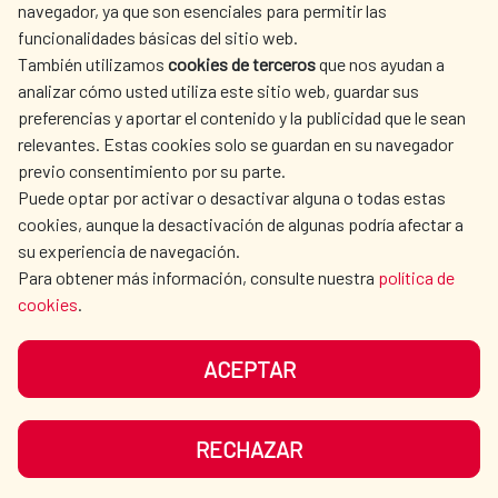
navegador, ya que son esenciales para permitir las
ACTION
funcionalidades básicas del sitio web.
CULTURE AND SCIENCE
LIBRARY
También utilizamos
cookies de terceros
que nos ayudan a
analizar cómo usted utiliza este sitio web, guardar sus
preferencias y aportar el contenido y la publicidad que le sean
relevantes. Estas cookies solo se guardan en su navegador
previo consentimiento por su parte.
Puede optar por activar o desactivar alguna o todas estas
OUR SOCIAL MEDIA
cookies, aunque la desactivación de algunas podría afectar a
su experiencia de navegación.
Para obtener más información, consulte nuestra
política de
cookies
.
ACEPTAR
TERMS OF USE
DATA PROTECTION
COOKIE POLICY
BROWSING GUIDE
RECHAZAR
ACCESSIBILITY
SITEMAP