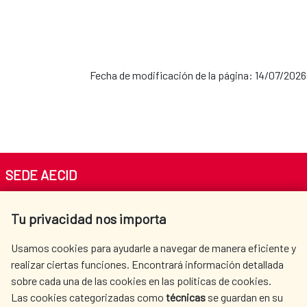
Fecha de modificación de la página: 14/07/2026
SEDE AECID
Av. Reyes Católicos 4 - 28040 Madrid
Tu privacidad nos importa
Tel. +34 900 20 30 54​​​​​​​
centro.informacion@aecid.es
Usamos cookies para ayudarle a navegar de manera eficiente y
realizar ciertas funciones. Encontrará información detallada
sobre cada una de las cookies en las políticas de cookies.
AECID
WHERE DO WE COOPERATE?
Las cookies categorizadas como
técnicas
se guardan en su
SPANISH HUMANITARIAN
PRESS ROOM