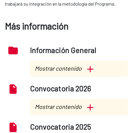
trabajará su integración en la metodología del Programa.
Más información
Información General
Mostrar contenido
Programa de Cooperación
Convocatoria 2026
Triangular para América Latina
y Caribe
Mostrar contenido
Guía Metodológica para el
Convocatoria 2026 - español
Convocatoria 2025
Programa de Cooperación