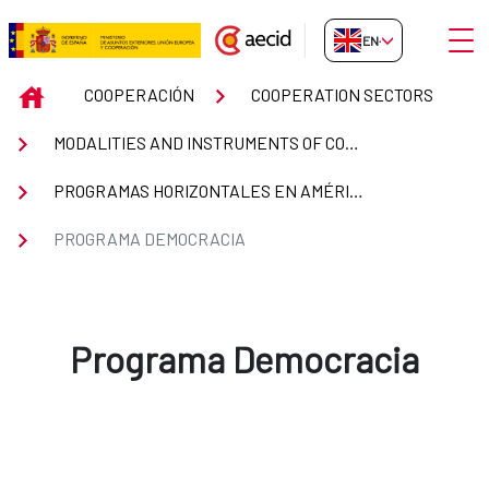
Skip to Main Content
Open
EN-GB
Programa Democracia
INICIO
COOPERACIÓN
COOPERATION SECTORS
MODALITIES AND INSTRUMENTS OF COOPERATION
PROGRAMAS HORIZONTALES EN AMÉRICA LATINA Y EL CARIBE
PROGRAMA DEMOCRACIA
Programa Democracia