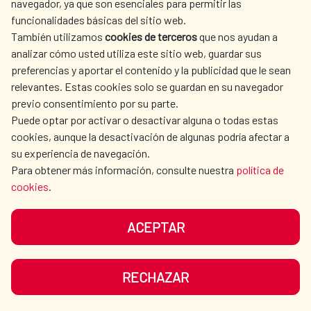
navegador, ya que son esenciales para permitir las
ACTION
funcionalidades básicas del sitio web.
CULTURE AND SCIENCE
LIBRARY
También utilizamos
cookies de terceros
que nos ayudan a
analizar cómo usted utiliza este sitio web, guardar sus
preferencias y aportar el contenido y la publicidad que le sean
relevantes. Estas cookies solo se guardan en su navegador
previo consentimiento por su parte.
Puede optar por activar o desactivar alguna o todas estas
OUR SOCIAL MEDIA
cookies, aunque la desactivación de algunas podría afectar a
su experiencia de navegación.
Para obtener más información, consulte nuestra
política de
cookies
.
ACEPTAR
TERMS OF USE
DATA PROTECTION
COOKIE POLICY
BROWSING GUIDE
RECHAZAR
ACCESSIBILITY
SITEMAP