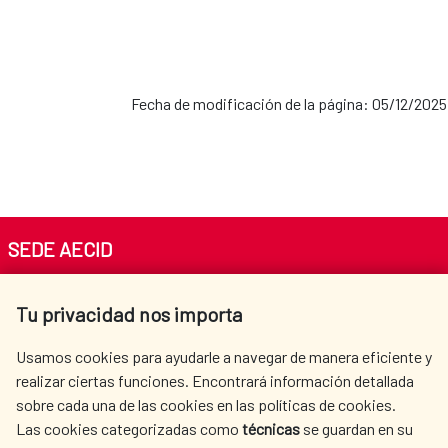
Fecha de modificación de la página: 05/12/2025
SEDE AECID
Av. Reyes Católicos 4 - 28040 Madrid
Tu privacidad nos importa
Tel. +34 900 20 30 54​​​​​​​
centro.informacion@aecid.es
Usamos cookies para ayudarle a navegar de manera eficiente y
realizar ciertas funciones. Encontrará información detallada
sobre cada una de las cookies en las políticas de cookies.
AECID
WHERE DO WE COOPERATE?
Las cookies categorizadas como
técnicas
se guardan en su
SPANISH HUMANITARIAN
PRESS ROOM