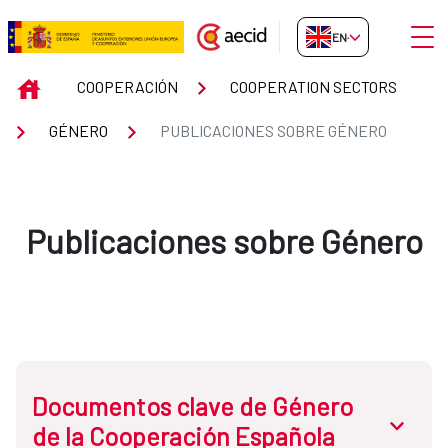
Skip to Main Content
Open
EN-GB
Publicaciones sobre Género
INICIO
COOPERACIÓN
COOPERATION SECTORS
GÉNERO
PUBLICACIONES SOBRE GÉNERO
Publicaciones sobre Género
Documentos clave de Género
abrir.des
de la Cooperación Española