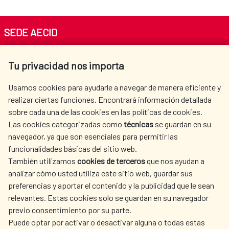
SEDE AECID
Av. Reyes Católicos 4 - 28040 Madrid
Tu privacidad nos importa
Tel. +34 900 20 30 54​​​​​​​
centro.informacion@aecid.es
Usamos cookies para ayudarle a navegar de manera eficiente y
realizar ciertas funciones. Encontrará información detallada
sobre cada una de las cookies en las políticas de cookies.
AECID
WHERE DO WE COOPERATE?
Las cookies categorizadas como
técnicas
se guardan en su
SPANISH HUMANITARIAN
PRESS ROOM
navegador, ya que son esenciales para permitir las
ACTION
funcionalidades básicas del sitio web.
CULTURE AND SCIENCE
LIBRARY
También utilizamos
cookies de terceros
que nos ayudan a
analizar cómo usted utiliza este sitio web, guardar sus
preferencias y aportar el contenido y la publicidad que le sean
relevantes. Estas cookies solo se guardan en su navegador
previo consentimiento por su parte.
Puede optar por activar o desactivar alguna o todas estas